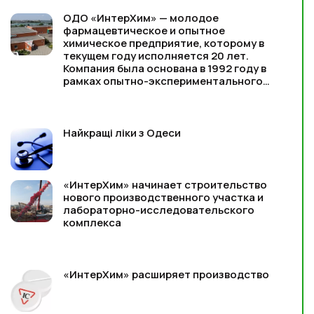
ОДО «ИнтерХим» — молодое
фармацевтическое и опытное
химическое предприятие, которому в
текущем году исполняется 20 лет.
Компания была основана в 1992 году в
рамках опытно-экспериментального
производства НТК Физико-химического
института им. А. В. Богатско
Найкращі ліки з Одеси
«ИнтерХим» начинает строительство
нового производственного участка и
лабораторно-исследовательского
комплекса
«ИнтерХим» расширяет производство