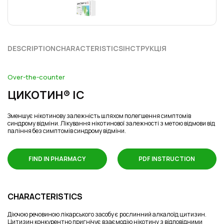
DESCRIPTION
CHARACTERISTICS
ІНСТРУКЦІЯ
Over-the-counter
ЦИКОТИН® ІС
Зменшує нікотинову залежність шляхом полегшення симптомів
синдрому відміни. Лікування нікотинової залежності з метою відмови від
паління без симптомів синдрому відміни.
FIND IN PHARMACY
PDF INSTRUCTION
CHARACTERISTICS
Діючою речовиною лікарського засобу є рослинний алкалоїд цитизин.
Цитизин конкурентно пригнічує взаємодію нікотину з відповідними