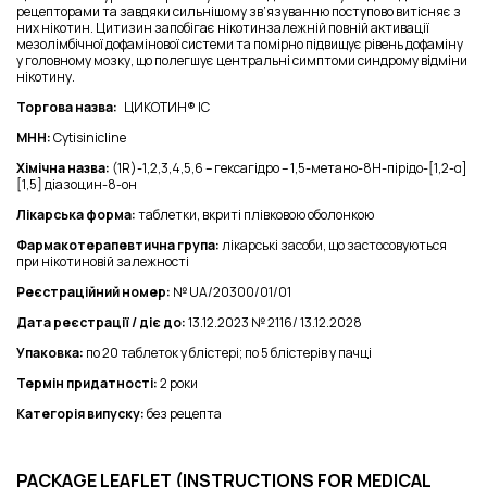
рецепторами та завдяки сильнішому зв’язуванню поступово витісняє з
них нікотин. Цитизин запобігає нікотинзалежній повній активації
мезолімбічної дофамінової системи та помірно підвищує рівень дофаміну
у головному мозку, що полегшує центральні симптоми синдрому відміни
нікотину.
Торгова назва:
ЦИКОТИН® ІС
МНН:
Cytisinicline
Хімічна назва:
(1R)-1,2,3,4,5,6 – гексагідро – 1,5-метано-8Н-пірідо-[1,2-α]
[1,5] діазоцин-8-он
Лікарська форма:
таблетки, вкриті плівковою оболонкою
Фармакотерапевтична група:
лікарські засоби, що застосовуються
при нікотиновій залежності
Реєстраційний номер:
№ UA/20300/01/01
Дата реєстрації / діє до:
13.12.2023 № 2116/ 13.12.2028
Упаковка:
по 20 таблеток у блістері; по 5 блістерів у пачці
Термін придатності:
2 роки
Категорія
випуску:
без рецепта
PACKAGE LEAFLET (INSTRUCTIONS FOR MEDICAL