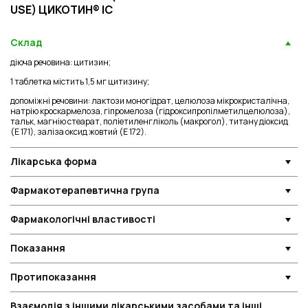
USE) ЦИКОТИН® ІС
Склад
діюча речовина: цитизин;
1 таблетка містить 1,5 мг цитизину;
допоміжні речовини: лактози моногідрат, целюлоза мікрокристалічна,
натрію кроскармелоза, гіпромелоза (гідроксипропілметилцелюлоза),
тальк, магнію стеарат, поліетиленгліколь (макрогол), титану діоксид
(Е 171), заліза оксид жовтий (Е 172).
Лікарська форма
Фармакотерапевтична група
Фармакологічні властивості
Показання
Протипоказання
Взаємодія з іншими лікарськими засобами та інші