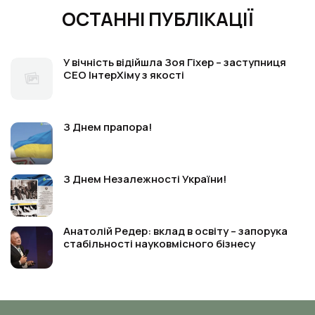
ОСТАННІ ПУБЛІКАЦІЇ
У вічність відійшла Зоя Гіхер – заступниця
СЕО ІнтерХіму з якості
З Днем прапора!
З Днем Незалежності України!
Анатолій Редер: вклад в освіту – запорука
стабільності науковмісного бізнесу