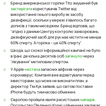
Бренд американської горілки Tito змушений був
застерігати
користувачів Twitter від
використання їхнього виробу як засобу
дезінфекції, оскільки у мережі з’явилось багато
дописів з таким меседжем. Бренд відповів, що
“згідно з даними Центру контролю захворювань,
дезінфікуючий засіб для рук має містити не менше
60% спирту. А горілка – це 40% спирту”.
Шкода, що схожої інформаційної кампанії не було
в Ірані, де кілька десятків осіб
загинуло
через
“лікування” метиловим спиртом.
У Apple
нестача
запасних айфонів через
коронавірус. Компанія вже відзвітувала перед
інвесторами, що може не виконати план, а
директор Тім Кук заявив, що світові поставки
iPhone будуть тимчасово обмежені.
Європою пройшла хвиля расистських
нападів
.
Посольство Південної Кореї у Німеччині закликає