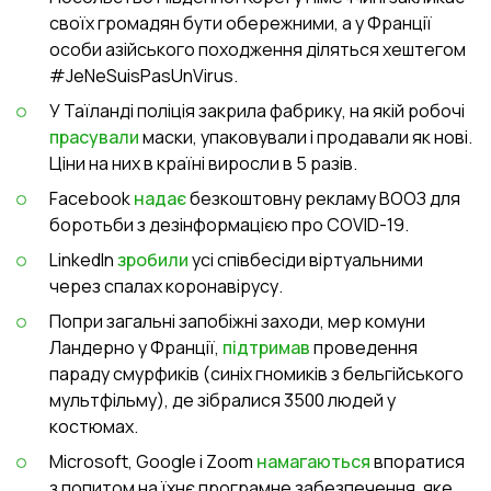
своїх громадян бути обережними, а у Франції
особи азійського походження діляться хештегом
#
JeNeSuisPasUnVirus
.
У
Таїланді поліція закрила фабрику, на якій робочі
прасували
маски, упаковували і продавали як нові.
Ціни на них в країні виросли в 5 разів.
Facebook
надає
безкоштовну рекламу ВООЗ для
боротьби з дезінформацією про COVID-19.
LinkedIn
зробили
усі співбесіди віртуальними
через спалах коронавірусу.
Попри загальні запобіжні заходи, мер комуни
Ландерно у Франції,
підтримав
проведення
параду смурфиків (синіх гномиків з бельгійського
мультфільму), де зібралися 3500 людей у
костюмах.
Microsoft, Google і Zoom
намагаються
впоратися
з попитом на їхнє програмне забезпечення, яке