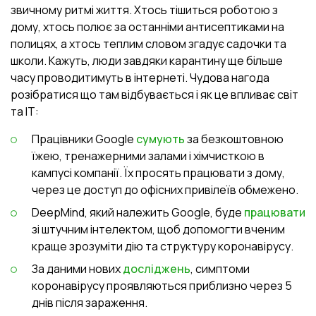
звичному ритмі життя. Хтось тішиться роботою з
дому, хтось полює за останніми антисептиками на
полицях, а хтось теплим словом згадує садочки та
школи. Кажуть, люди завдяки карантину ще більше
часу проводитимуть в інтернеті. Чудова нагода
розібратися що там відбувається і як це впливає світ
та ІТ:
Працівники Google
сумують
за безкоштовною
їжею, тренажерними залами і хімчисткою в
кампусі компанії. Їх просять працювати з дому,
через це доступ до офісних привілеїв обмежено.
DeepMind, який належить Google, буде
працювати
зі штучним інтелектом, щоб допомогти вченим
краще зрозуміти дію та структуру коронавірусу.
За даними нових
досліджень
, симптоми
коронавірусу проявляються приблизно через 5
днів після зараження.