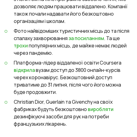
дозволяє людям працювати віддалено. Компанії
також почали надавати його безкоштовно
організаціям і школам.
Фото найвідоміших туристичних місць до та після
спалаху захворювання
за посиланням
. Та ще
трохи
популярних місць, де майже немає людей
через пандемію.
Платформа-лідер віддаленої освіти Coursera
відкрила
вузам доступ до 3800 онлайн-курсів
черех коронавірус. Безкоштовний доступ
триватиме до 31 липня, після чого його можна
буде продовжити.
Christian Dior, Guerlain та Givenchy на своїх
фабриках будуть безкоштовно
виробляти
дезинфікуючі засоби для рук на потреби
французьких лікарень.