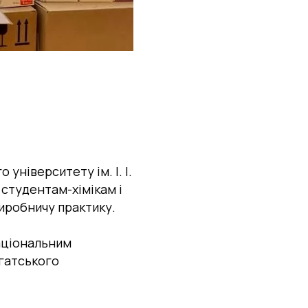
ніверситету ім. І. І.
студентам-хімікам і
иробничу практику.
аціональним
огатського