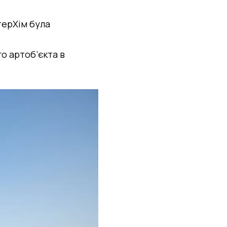
терХім була
о артоб’єкта в