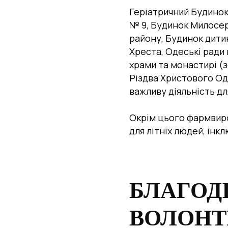
Геріатричний Будинок
№ 9, Будинок Милосе
району, Будинок дити
Хреста, Одеські ради 
храми та монастирі (
Різдва Христового Оде
важливу діяльність д
Окрім цього фармвиро
для літніх людей, ін
БЛАГОД
ВОЛОНТ