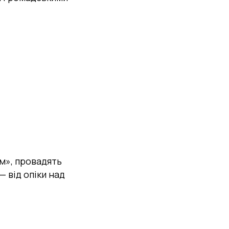
ім», провадять
— від опіки над