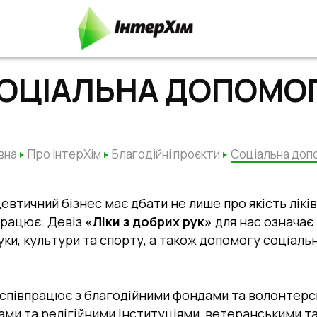
ОЦІАЛЬНА ДОПОМО
вна
Про ІнтерХім
Благодійні проєкти
Соціальна доп
втичний бізнес має дбати не лише про якість ліків,
працює. Девіз
«Ліки з добрих рук»
для нас означає
уки, культури та спорту, а також допомогу соціал
 співпрацює з благодійними фондами та волонтерс
ми та релігійними інституціями, ветеранськими т