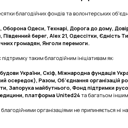
есятки благодійних фондів та волонтерських обʼєд
, Оборона Одеси, Технарі, Дорога до дому, Дові
 Південний берег, Alex 21, Одессітки, Єдність Т
чних громадян, Янголи перемоги.
 підтримку таким благодійним ініціативам як:
будови України, Скіф, Міжнародна фундація Укра
й осередок), Разом, Об’єднання організацій р
ти, Запорука майбутнього, Фонд підтримки русоф
медицини, платформа United24
та багатьом іншим
з благодійними організаціями не припиняється ні н