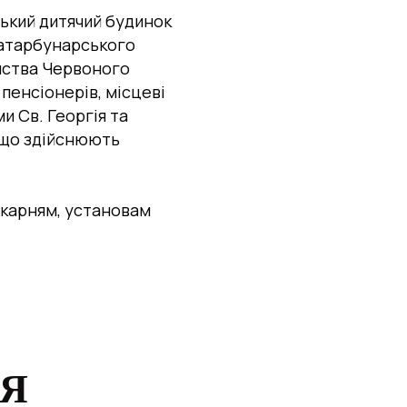
ький дитячий будинок
Татарбунарського
риства Червоного
пенсіонерів, місцеві
 Св. Георгія та
, що здійснюють
ікарням, установам
НЯ