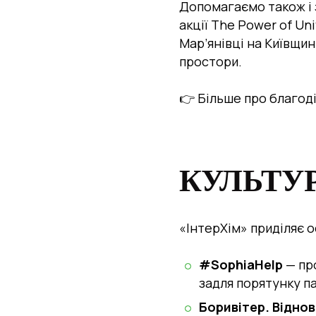
Допомагаємо також і з
акції
The Power of Uni
Мар’янівці на Київщин
простори.
👉 Більше про благоді
КУЛЬТУ
«ІнтерХім» приділяє 
#SophiaHelp
— про
задля порятунку па
Боривітер. Відно