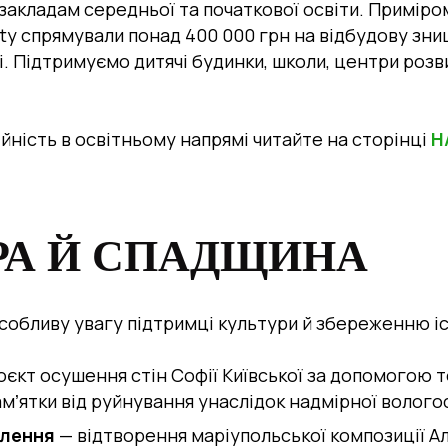
акладам середньої та початкової освіти. Приміром,
ty
спрямували понад 400 000 грн на відбудову зни
і. Підтримуємо дитячі будинки, школи, центри розв
йність в освітньому напрямі читайте на сторінці
Н
РА Й СПАДЩИНА
особливу увагу підтримці культури й збереженню і
єкт осушення стін Софії Київської за допомогою т
мʼятки від руйнування унаслідок надмірної вологос
влення
— відтворення маріупольської композиції Ал