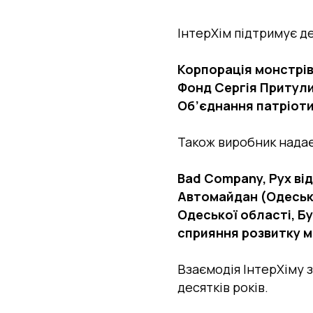
ІнтерХім підтримує д
Корпорація монстрів
Фонд Сергія Притули,
Об’єднання патріоти
Також виробник надає
Bad Company, Рух від
Автомайдан (Одеськи
Одеської області, Бу
сприяння розвитку 
Взаємодія ІнтерХіму 
десятків років.