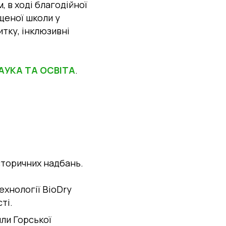
 в ході благодійної
щеної школи у
итку, інклюзивні
АУКА ТА ОСВІТА
.
сторичних надбань.
ехнології BioDry
ті.
ли Горської