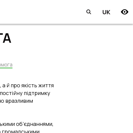
UK
ГА
омога
 а й про якість життя
 постійну підтримку
ьно вразливим
ькими об’єднаннями,
а громадськими