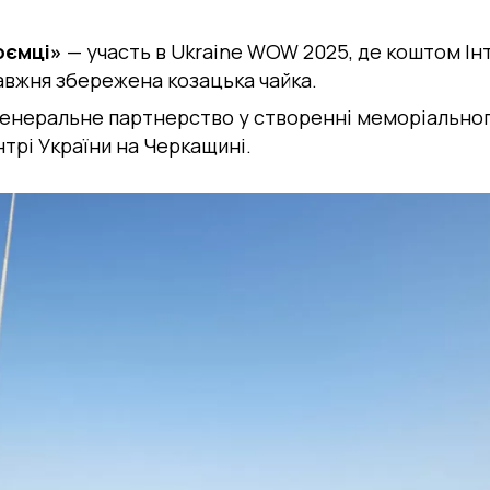
оємці»
— участь в
Ukraine WOW 2025
, де коштом Ін
вжня збережена козацька чайка.
енеральне партнерство у створенні меморіальног
трі України на Черкащині.