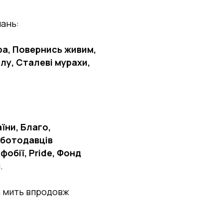
нань:
ра, Повернись живим,
илу, Сталеві мурахи,
їни, Благо,
оботодавців
обії, Pride, Фонд
.
а мить впродовж