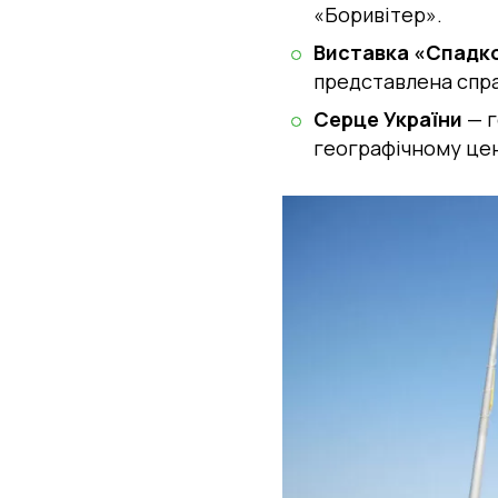
«Боривітер».
Виставка «Спадк
представлена спра
Серце України
— г
географічному цен