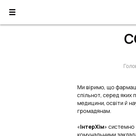
С
Голо
Ми віримо, що фармаце
спільнот, серед яких 
медицини, освіти й на
громадянам.
«
ІнтерХім
» системно
комунальними заклада