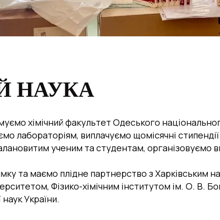
Й НАУКА
уємо хімічний факультет Одеського національного у
мо лабораторіям, виплачуємо щомісячні стипендії 
талановитим ученим та студентам, організовуємо в
мку та маємо плідне партнерство з Харківським н
рситетом, Фізико-хімічним інститутом ім. О. В. Б
 наук України.