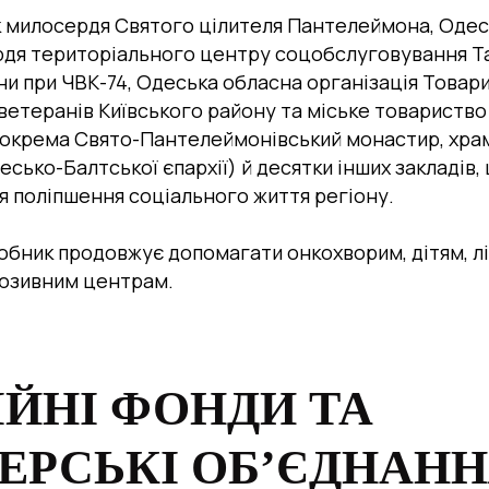
 милосердя Святого цілителя Пантелеймона, Одес
рдя територіального центру соцобслуговування 
ни при ЧВК-74, Одеська обласна організація Това
ветеранів Київського району та міське товариство 
зокрема Свято-Пантелеймонівський монастир, храми
сько-Балтської єпархії) й десятки інших закладів
ля поліпшення соціального життя регіону
.
бник продовжує допомагати онкохворим, дітям, л
клюзивним центрам.
ІЙНІ ФОНДИ ТА
ЕРСЬКІ ОБ’ЄДНАН