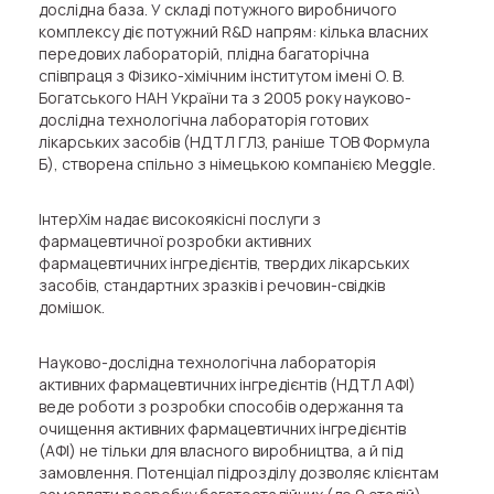
дослідна база. У складі потужного виробничого
комплексу діє потужний R&D напрям: кілька власних
передових лабораторій, плідна багаторічна
співпраця з Фізико-хімічним інститутом імені О. В.
Богатського НАН України та з 2005 року науково-
дослідна технологічна лабораторія готових
лікарських засобів
(НДТЛ ГЛЗ, раніше ТОВ
Формула
Б
)
, створена спільно з німецькою компанією
Meggle.
ІнтерХім надає високоякісні послуги з
фармацевтичної розробки активних
фармацевтичних інгредієнтів, твердих лікарських
засобів, стандартних зразків і речовин-свідків
домішок.
Науково-дослідна технологічна лабораторія
активних фармацевтичних інгредієнтів (НДТЛ АФІ)
веде роботи з розробки способів одержання та
очищення активних фармацевтичних інгредієнтів
(АФІ) не тільки для власного виробництва, а й під
замовлення. Потенціал підрозділу дозволяє клієнтам