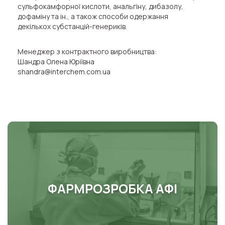
сульфокамфорної кислоти, анальгіну, дибазолу,
дофаміну та ін., а також способи одержання
декількох субстанцій-генериків.
Менеджер з контрактного виробництва:
Шандра Олена Юріївна
shandra@interchem.com.ua
ФАРМРОЗРОБКА АФІ