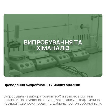
ВИПРОБУВАННЯ ТА
ХІМАНАЛІЗ
Проведення випробувань і хімічних аналізів
Випробувальна лабораторія ІнтерХім здійснює хімічний
аналіз питної, очищеної, стічної, артезіанської води; хімічної
продукції; харчових продуктів; добрив; повітря робочої зони.