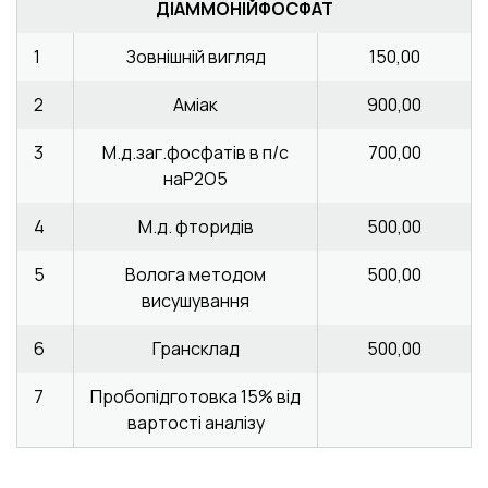
ДІАММОНІЙФОСФАТ
1
Зовнішній вигляд
150,00
2
Аміак
900,00
3
М.д.заг.фосфатів в п/с
700,00
наР2О5
4
М.д. фторидів
500,00
5
Волога методом
500,00
висушування
6
Грансклад
500,00
7
Пробопідготовка 15% від
вартості аналізу