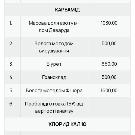
КАРБАМІД
1.
Масова доля азоту м-
1030,00
дом Деварда
2.
Волога методом
500,00
висушування
3.
Біурет
650,00
4.
Грансклад
500,00
5.
Волога методом Фішера
1600,00
6.
Пробопідготовка 15% від
вартості аналізу
ХЛОРИД КАЛІЮ