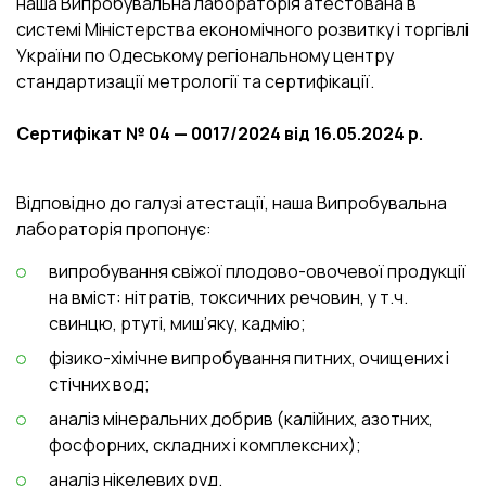
наша Випробувальна лабораторія атестована в
системі Міністерства економічного розвитку і торгівлі
України по Одеському регіональному центру
стандартизації метрології та сертифікації.
Сертифікат № 04 — 0017/2024 від 16.05.2024 р.
Відповідно до галузі атестації, наша Випробувальна
лабораторія пропонує:
випробування свіжої плодово-овочевої продукції
на вміст: нітратів, токсичних речовин, у т.ч.
свинцю, ртуті, миш’яку, кадмію;
фізико-хімічне випробування питних, очищених і
стічних вод;
аналіз мінеральних добрив (калійних, азотних,
фосфорних, складних і комплексних);
аналіз нікелевих руд.