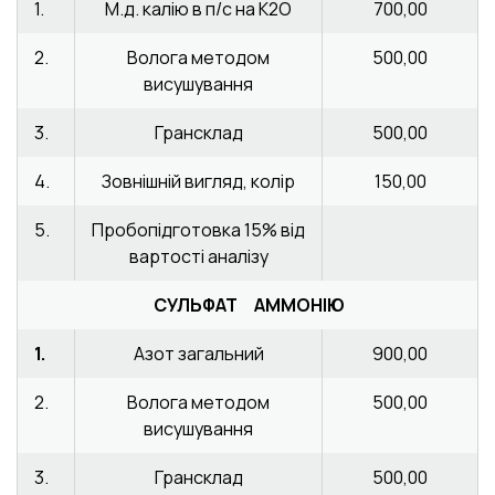
1.
М.д. калію в п/с на К2О
700,00
2.
Волога методом
500,00
висушування
3.
Грансклад
500,00
4.
Зовнішній вигляд, колір
150,00
5.
Пробопідготовка 15% від
вартості аналізу
СУЛЬФАТ АММОНІЮ
1.
Азот загальний
900,00
2.
Волога методом
500,00
висушування
3.
Грансклад
500,00