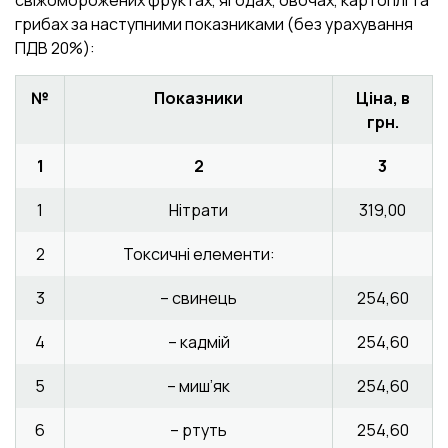
свіжоморожених фруктах, ягодах, овочах, картоплі та
грибах за наступними показниками (без урахування
ПДВ 20%):
№
Показ
ники
Ц
і
на, в
грн.
1
2
3
1
Нітрати
319,00
2
Токсичні елементи:
3
– свинець
254,60
4
– кадмій
254,60
5
– миш’як
254,60
6
– ртуть
254,60