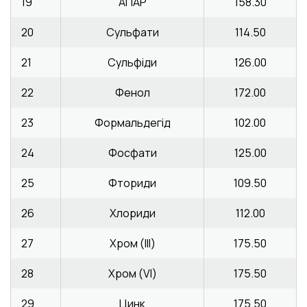
19
АПАР
158.30
20
Сульфати
114.50
21
Сульфіди
126.00
22
Фенол
172.00
23
Формальдегід
102.00
24
Фосфати
125.00
25
Фториди
109.50
26
Хлориди
112.00
27
Хром (III)
175.50
28
Хром (VI)
175.50
29
Цинк
175.50