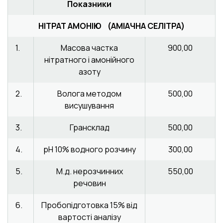
Показники
НІТРАТ АМОНІЮ (АМІАЧНА СЕЛІТРА)
1.
Масова частка
900,00
нітратного і амонійного
азоту
2.
Волога методом
500,00
висушування
3.
Грансклад
500,00
4.
рН 10% водного розчину
300,00
5.
М.д. нерозчинних
550,00
речовин
6.
Пробопідготовка 15% від
вартості аналізу