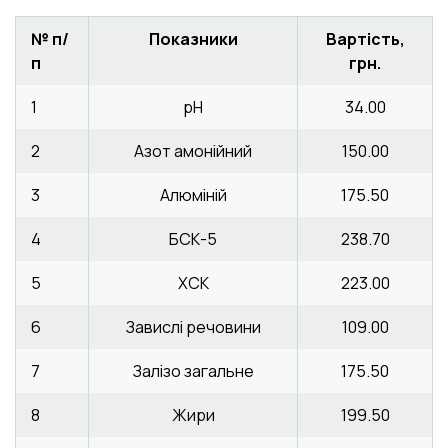
№ п/
Показники
Вартість,
п
грн.
1
рН
34.00
2
Азот амонійний
150.00
3
Алюміній
175.50
4
БСК-5
238.70
5
ХСК
223.00
6
Завислі речовини
109.00
7
Залізо загальне
175.50
8
Жири
199.50