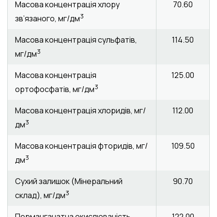
Масова концентрація хлору
70.60
3
зв’язаного, мг/дм
Масова концентрація сульфатів,
114.50
3
мг/дм
Масова концентрація
125.00
3
ортофосфатів, мг/дм
Масова концентрація хлоридів, мг/
112.00
3
дм
Масова концентрація фторидів, мг/
109.50
3
дм
Сухий залишок (Мінеральний
90.70
3
склад), мг/дм
Перманганатна окислюваність,
122.00