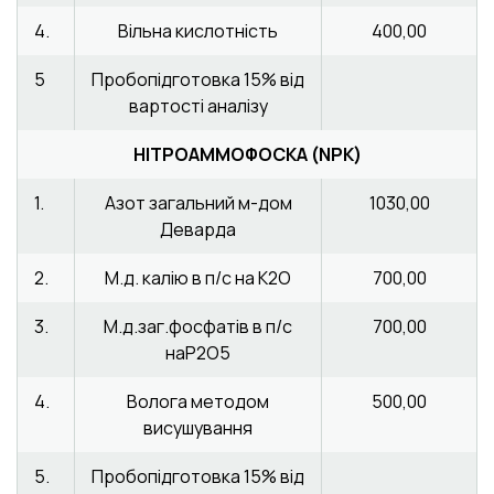
4.
Вільна кислотність
400,00
5
Пробопідготовка 15% від
вартості аналізу
НІТРОАММОФОСКА (NPK)
1.
Азот загальний м-дом
1030,00
Деварда
2.
М.д. калію в п/с на К2О
700,00
3.
М.д.заг.фосфатів в п/с
700,00
наР2О5
4.
Волога методом
500,00
висушування
5.
Пробопідготовка 15% від