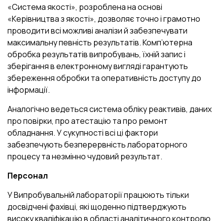
«Система якості», розроблена на основі
«Керівництва з якості», дозволяє точно і грамотно
проводити всі можливі аналізи й забезпечувати
максимальну певність результатів. Комп’ютерна
обробка результатів випробувань, їхній запис і
зберігання в електронному вигляді гарантують
збереження обробки та оперативність доступу до
інформації.
Аналогічно ведеться система обліку реактивів, даних
про повірки, про атестацію та про ремонт
обладнання. У сукупності всі ці фактори
забезпечують безперервність лабораторного
процесу та незмінно чудовий результат.
Персонал
У Випробувальній лабораторії працюють тільки
досвідчені фахівці, які щоденно підтверджують
високу кваліфікацію в області аналітичного контролю