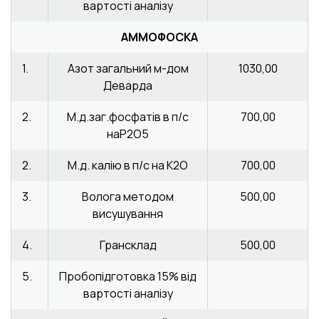
вартості аналізу
АММОФОСКА
1.
Азот загальний м-дом
1030,00
Деварда
2.
М.д.заг.фосфатів в п/с
700,00
наР2О5
2.
М.д. калію в п/с на К2О
700,00
3.
Волога методом
500,00
висушування
4.
Грансклад
500,00
5.
Пробопідготовка 15% від
вартості аналізу