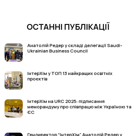
ОСТАННІ ПУБЛІКАЦІЇ
Анатолій Редер у складі делегації Saudi-
Ukrainian Business Council
ІнтерХім у ТОП 13 найкращих освітніх
проєктів
ІнтерХім на URC 2025: підписання
меморандуму про співпрацю між Україною та
ЄС
Гендиректор “ІнтерХім” Анатолій Редер у