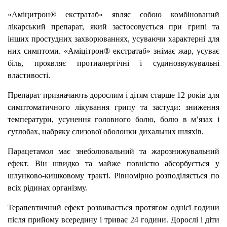
«Аміцитрон® екстратаб» являє собою комбінований
лікарський препарат, який застосовується при грипі та
інших простудних захворюваннях, усуваючи характерні для
них симптоми. «Аміцітрон® екстратаб» знімає жар, усуває
біль, проявляє протиалергічні і судинозвужувальні
властивості.
Препарат призначають дорослим і дітям старше 12 років для
симптоматичного лікування грипу та застуди: зниження
температури, усунення головного болю, болю в м’язах і
суглобах, набряку слизової оболонки дихальних шляхів.
Парацетамол має знеболювальний та жарознижувальний
ефект. Він швидко та майже повністю абсорбується у
шлунково-кишковому тракті. Рівномірно розподіляється по
всіх рідинах організму.
Терапевтичний ефект розвивається протягом однієї години
після прийому всередину і триває 24 години. Дорослі і діти