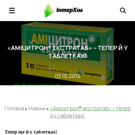
«АМІЦИТРОН® ЕКСТРАТАБ» – ТЕПЕР Й У
ТАБЛЕТКАХ!
03.10.2016
Головна
Новини
«Аміцитрон® екстратаб» – тепер
й у таблетках!
Тепер ще й у таблетках!