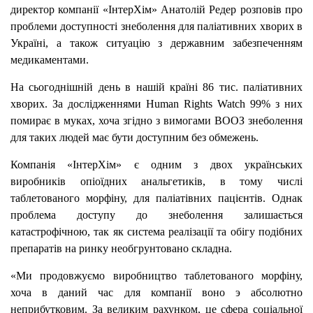
директор компанії «ІнтерХім» Анатолій Редер розповів про
проблеми доступності знеболення для паліативних хворих в
Україні, а також ситуацію з державним забезпеченням
медикаментами.
На сьогоднішній день в нашій країні 86 тис. паліативних
хворих. За дослідженнями Human Rights Watch 99% з них
помирає в муках, хоча згідно з вимогами ВООЗ знеболення
для таких людей має бути доступним без обмежень.
Компанія «ІнтерХім» є одним з двох українських
виробників опіоїдних анальгетиків, в тому числі
таблетованого морфіну, для паліатівних пацієнтів. Однак
проблема доступу до знеболення залишається
катастрофічною, так як система реалізації та обігу подібних
препаратів на ринку необгрунтовано складна.
«Ми продовжуємо виробництво таблетованого морфіну,
хоча в даний час для компанії воно э абсолютно
неприбутковим. За великим рахунком, це сфера соціальної