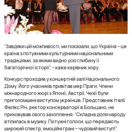
“Завдяки цій можливості, ми показали, що Україна – це
країна з потужними культурними національними
традиціями, за якими видно усю глибину її
багаторічної історії”, – каже керівник хору.
Конкурс проходив у концертній залі Національного
Дому. Його учасників привітав мер Праги. Члени
міжнародного жюрі з Японії, Австрії, Чехії були
приголомшені виступом українців. Представник Італії
Фелікс Річ, ректор консерваторії в Больцано, не
приховував свого захоплення: “Складна доля народу
втілилась в музику. Потужні голоси, що передають
широкий спектр, емоційні грані – чудовий виступ!”.