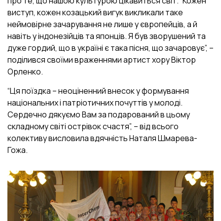
про те, що нашою культурою цікавиться світ. “Кожен
виступ, кожен козацький вигук викликали таке
неймовірне зачарування не лише у європейців, а й
навіть у індонезійців та японців. Я був зворушений та
дуже гордий, що в україні є така пісня, що зачаровує”, –
поділився своїми враженнями артист хору Віктор
Орленко.
“Ця поїздка – неоціненний внесок у формування
національних і патріотичних почуттів у молоді.
Сердечно дякуємо Вам за подарований в цьому
складному світі острівок счастя”, – від всього
колективу висловила вдячність Наталя Шмарева-
Гожа.