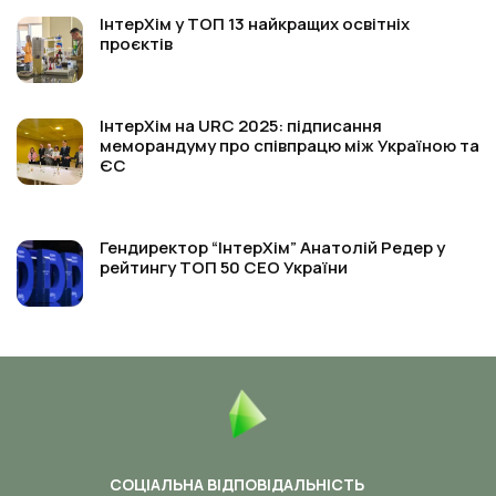
ІнтерХім у ТОП 13 найкращих освітніх
проєктів
ІнтерХім на URC 2025: підписання
меморандуму про співпрацю між Україною та
ЄС
Гендиректор “ІнтерХім” Анатолій Редер у
рейтингу ТОП 50 СЕО України
СОЦІАЛЬНА ВІДПОВІДАЛЬНІСТЬ