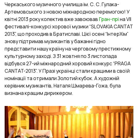
Черкаського музичного училища ім. С. С. Гулака-
Артемовського з новою міжнародною перемогою! У
квітні 2013 року колектив вже завоював
Гран-прі
на VII
фестивалі-конкурсі хорової музики “SLOVAKIA CANTAT
2013”, що проходив в Братиславі. Цієї осені “ІнтерХім”
знову підтримав музикантів у бажанні гідно
представити нашу країну на черговому престижному
культурному заході. З 31 жовтня по 3 листопада
відбувся 27-ий міжнародний хоровий конкурс “PRAGA
CANTAT-2013”. У Празі українці стали кращими в своїй
номінації та отримали Золотий кубок. А художній
керівник музикантів, Наталя Шмарева-Гожа, була
визнана кращим дирижером.