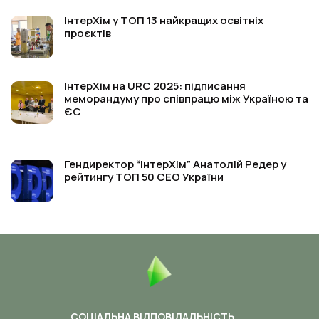
ІнтерХім у ТОП 13 найкращих освітніх
проєктів
ІнтерХім на URC 2025: підписання
меморандуму про співпрацю між Україною та
ЄС
Гендиректор “ІнтерХім” Анатолій Редер у
рейтингу ТОП 50 СЕО України
СОЦІАЛЬНА ВІДПОВІДАЛЬНІСТЬ