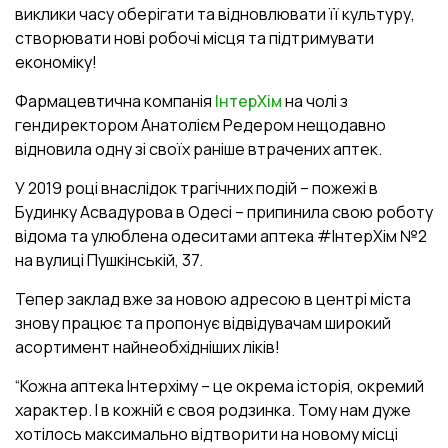
виклики часу оберігати та відновлювати її культуру,
створювати нові робочі місця та підтримувати
економіку!
Фармацевтична компанія
ІнтерХім
на чолі з
гендиректором Анатолієм Редером нещодавно
відновила одну зі своїх раніше втрачених аптек.
У 2019 році внаслідок трагічних подій – пожежі в
Будинку Асвадурова в Одесі – припинила свою роботу
відома та улюблена одеситами аптека #ІнтерХім №2
на вулиці Пушкінській, 37.
Тепер заклад вже за новою адресою в центрі міста
знову працює та пропонує відвідувачам широкий
асортимент найнеобхідніших ліків!
“Кожна аптека Інтерхіму – це окрема історія, окремий
характер. І в кожній є своя родзинка. Тому нам дуже
хотілось максимально відтворити на новому місці