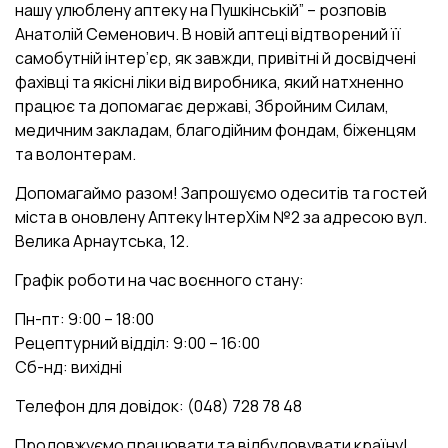
нашу улюблену аптеку на Пушкінській” – розповів
Анатолій Семенович. В новій аптеці відтворений її
самобутній інтер’єр, як завжди, привітні й досвідчені
фахівці та якісні ліки від виробника, який натхненно
працює та допомагає державі, Збройним Силам,
медичним закладам, благодійним фондам, біженцям
та волонтерам.
Допомагаймо разом! Запрошуємо одеситів та гостей
міста в оновлену Аптеку ІнтерХім №2 за адресою вул.
Велика Арнаутська, 12.
Графік роботи на час воєнного стану:
Пн-пт: 9:00 – 18:00
Рецептурний відділ: 9:00 – 16:00
Сб-нд: вихідні
Телефон для довідок: (048) 728 78 48
Продовжуємо працювати та відбудовувати країну!