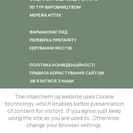
3D ТУР ВИРОБНИЦТВОМ
МЕРЕЖА АПТЕК
ФАРМАКОНАГЛЯД
ПЕРЕВІРКА ПРЕПАРАТУ
КЕРУВАННЯ ЯКІСТЮ
ПОЛІТИКА КОНФІДЕНЦІЙНОСТІ
ПРАВИЛА КОРИСТУВАННЯ САЙТОМ
ЗВ’ЯЗАТИСЯ З НАМИ
The interchem.ua website uses Cookie
technology, which enables better presentation
of content for visitors. If you agree, just keep
© 2012-2026 All rights reserved.
using the site as you are used to. Otherwise,
86 Lustdorfska road, Odesa, Ukraine
change your browser settings.
InterChem SLC.
This site is protected by reCAPTCHA