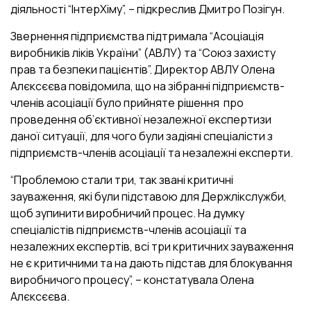
діяльності “ІнтерХіму”, – підкреслив Дмитро Позігун.
Звернення підприємства підтримала “Асоціація
виробників ліків України” (АВЛУ) та “Союз захисту
прав та безпеки пацієнтів”. Директор АВЛУ Олена
Алєксєєва повідомила, що на зібранні підприємств-
членів асоціації було прийняте рішення про
проведення об’єктивної незалежної експертизи
даної ситуації, для чого були задіяні спеціалісти з
підприємств-членів асоціації та незалежні експерти.
“Проблемою стали три, так звані критичні
зауваження, які були підставою для Держлікслужби,
щоб зупинити виробничий процес. На думку
спеціалістів підприємств-членів асоціації та
незалежних експертів, всі три критичних зауваження
не є критичними та на дають підстав для блокування
виробничого процесу”, – констатувала Олена
Алєксєєва.