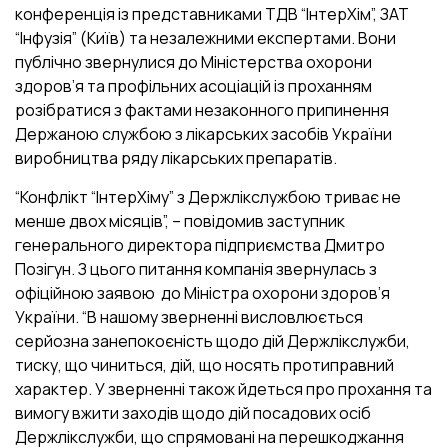
конференція із представниками ТДВ “ІнтерХім”, ЗАТ
“Інфузія” (Київ) та незалежними експертами. Вони
публічно звернулися до Міністерства охорони
здоров’я та профільних асоціацій із проханням
розібратися з фактами незаконного припинення
Держаною службою з лікарських засобів України
виробництва ряду лікарських препаратів.
“Конфлікт “ІнтерХіму” з Держлікслужбою триває не
менше двох місяців”, – повідомив заступник
генерального директора підприємства Дмитро
Позігун. З цього питання компанія звернулась з
офіційною заявою до Міністра охорони здоров’я
України. “В нашому зверненні висловлюється
серйозна занепокоєність щодо дій Держлікслужби,
тиску, що чиниться, дій, що носять протиправний
характер. У зверненні також йдеться про прохання та
вимогу вжити заходів щодо дій посадових осіб
Держлікслужби, що спрямовані на перешкоджання