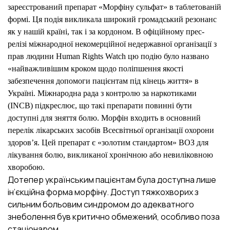
зареєстрований препарат «Морфіну сульфат» в таблетованій
формі. Ця подія викликала широкий громадський резонанс
як у нашій країні, так і за кордоном. В офіційному прес-
релізі міжнародної некомерційної недержавної організації з
прав людини Human Rights Watch цю подію було названо
«найважливішим кроком щодо поліпшення якості
забезпечення допомоги пацієнтам під кінець життя» в
Україні. Міжнародна рада з контролю за наркотиками
(INCB) підкреслює, що такі препарати повинні бути
доступні для зняття болю. Морфін входить в основний
перелік лікарських засобів Всесвітньої організації охорони
здоров’я. Цей препарат є «золотим стандартом» ВОЗ для
лікування болю, викликаної хронічною або невиліковною
хворобою.
Дотепер українським пацієнтам була доступна лише
ін’єкційна форма морфіну. Доступ тяжкохворих з
сильним больовим синдромом до адекватного
знеболення був критично обмежений, особливо поза
стаціонаром.