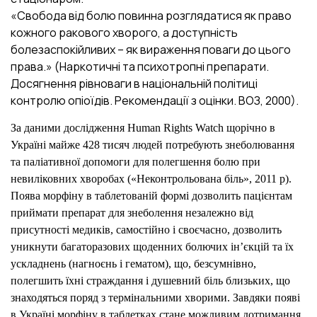
«Свобода від болю повинна розглядатися як право
кожного ракового хворого, а доступність
болезаспокійливих – як вираження поваги до цього
права.» (Наркотичні та психотропні препарати.
Досягнення рівноваги в національній політиці
контролю опіоїдів. Рекомендації з оцінки. ВОЗ, 2000).
За даними дослідження Human Rights Watch щорічно в
Україні майже 428 тисяч людей потребують знеболювання
та паліативної допомоги для полегшення болю при
невиліковних хворобах («Неконтрольована біль», 2011 р).
Поява морфіну в таблетованій формі дозволить пацієнтам
приймати препарат для знеболення незалежно від
присутності медиків, самостійно і своєчасно, дозволить
уникнути багаторазових щоденних болючих ін’єкцій та їх
ускладнень (нагноєнь і гематом), що, безсумнівно,
полегшить їхні страждання і душевний біль близьких, що
знаходяться поряд з термінальними хворими. Завдяки появі
в Україні морфіну в таблетках стане можливим дотримання