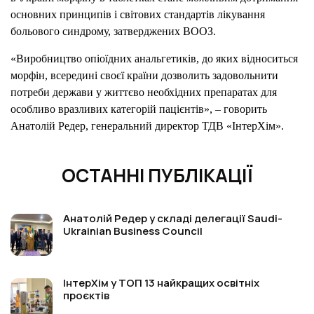
основних принципів і світових стандартів лікування
больового синдрому, затверджених ВООЗ.
«Виробництво опіоїдних анальгетиків, до яких відноситься
морфін, всередині своєї країни дозволить задовольнити
потреби держави у життєво необхідних препаратах для
особливо вразливих категорій пацієнтів», – говорить
Анатолій Редер, генеральний директор ТДВ «ІнтерХім».
ОСТАННІ ПУБЛІКАЦІЇ
Анатолій Редер у складі делегації Saudi-
Ukrainian Business Council
ІнтерХім у ТОП 13 найкращих освітніх
проєктів