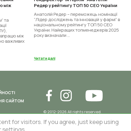
ю між
Редер у рейтингу ТОП 50 СЕО України
Анатолій Редер – переможець номінації
“Лідер досліджень та інновацій у фармі” в
м” та
національному рейтингу ТОП 50 СЕО
ції
України. Найкращих топменеджерів 2025
ЛУ),
року визначали ...
івпрацю між
но важливих
Читати далі
ЙНОСТІ
НЯ САЙТОМ
© 2012-2026 All rights reserved.
86 Lustdorfska road, Odesa, Ukraine
InterChem SLC.
 for visitors. If you agree, just keep using
This site is protected by reCAPTCHA
 settings.