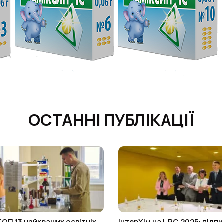
ОСТАННІ ПУБЛІКАЦІЇ
ТОП 13 найкращих освітніх
ІнтерХім на URC 2025: підп