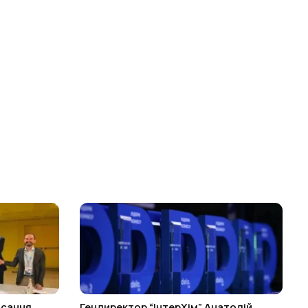
исання
Гендиректор “ІнтерХім” Анатолій