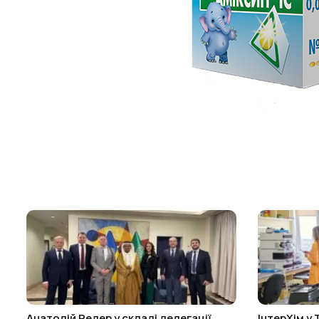
Анатолій Редер у складі делегації
ІнтерХім у 