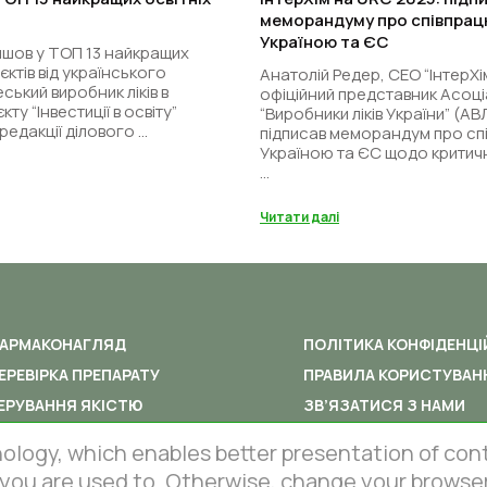
меморандуму про співпрац
Україною та ЄС
ійшов у ТОП 13 найкращих
єктів від українського
Анатолій Редер, СЕО “ІнтерХі
ський виробник ліків в
офіційний представник Асоціа
ту “Інвестиції в освіту”
“Виробники ліків України” (АВ
редакції ділового ...
підписав меморандум про сп
Україною та ЄС щодо критич
...
Читати далі
АРМАКОНАГЛЯД
ПОЛІТИКА КОНФІДЕНЦІ
ЕРЕВІРКА ПРЕПАРАТУ
ПРАВИЛА КОРИСТУВАН
ЕРУВАННЯ ЯКІСТЮ
ЗВ’ЯЗАТИСЯ З НАМИ
gy, which enables better presentation of content
 you are used to. Otherwise, change your browser