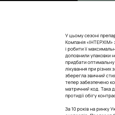
У цьому сезоні препар
Компанія «ІНТЕРХІМ» з
і робити її максималь
доповнили упаковки но
придбати оптимальну н
лікування при різних 
зберегла звичний стил
тепер забезпечено ко
матричний код. Така 
протидії обігу контра
За 10 років на ринку У