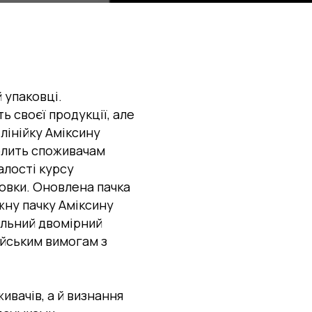
 упаковці.
ь своєї продукції, але
лінійку Аміксину
волить споживачам
алості курсу
ковки. Оновлена пачка
жну пачку Аміксину
альний двомірний
ейським вимогам з
живачів, а й визнання