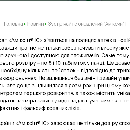
Головна
Новини
Зустрічайте оновлений “Аміксин”!
ат «Аміксін® ІС» з’явиться на полицях аптек в новій
авжди прагне не тільки забезпечувати високу якіст
но зручною і доступною для споживачів. Саме тому 
вого розміру – по 6 і 10 таблеток у пачці. Це доз
еобхідну кількість таблеток – відповідно до трив
захворюваннях. Не залишився без змін і дизайн упа
ь, але дещо збільшилася в розмірах. При цьому ко
нтролем першого розкриття, а також містить унік
додаткова міра захисту відповідає сучасним європ
фактних і фальсифікованих ліків.
країни «Аміксін® ІС» завоював не тільки довіру спо