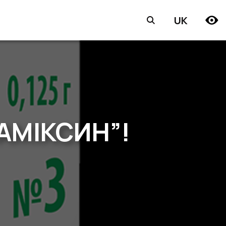
UK
АМІКСИН”!