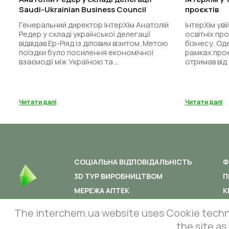
Saudi-Ukrainian Business Council
проєктів
Генеральний директор ІнтерХім Анатолій
ІнтерХім ув
Редер у складі української делегації
освітніх про
відвідав Ер-Ріяд із діловим візитом. Метою
бізнесу. Оде
поїздки було посилення економічної
рамках проєк
взаємодії між Україною та ...
отримав від 
Читати далі
Читати далі
СОЦІАЛЬНА ВІДПОВІДАЛЬНІСТЬ
Ф
3D ТУР ВИРОБНИЦТВОМ
П
МЕРЕЖА АПТЕК
К
The interchem.ua website uses Cookie technolo
the site as