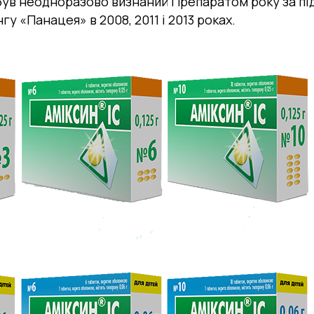
був неодноразово визнаний Препаратом року за п
у «Панацея» в 2008, 2011 і 2013 роках.