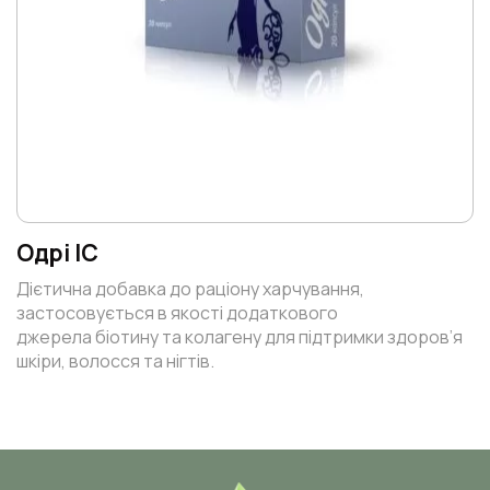
Одрі IC
Дієтична добавка до раціону харчування,
застосовується в якості додаткового
джерела біотину та колагену для підтримки здоров’я
шкіри, волосся та нігтів.