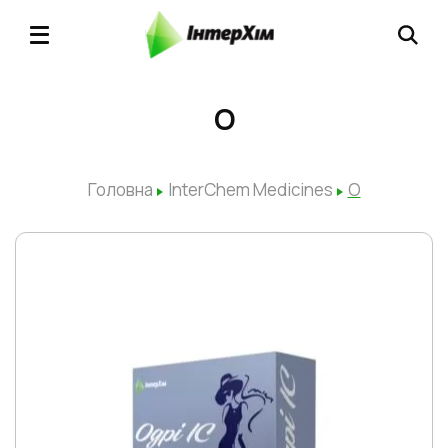
О
Головна
InterChem Medicines
О