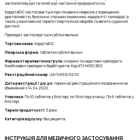
заспокійливу дію та полегшує настання природного сну.
Кардітаб IC застосовується при лікуванні неврозів з підвищеною
дратівливістю, безсоння, спазмах кишечника, кардіалгії і тахікардії, а
також у комплексній терапії гіпертонічної хвороби та вегето-судинної
дистонії.
Препарат застосовується сублінгвально.
Торгова назва:
Кардітаб ІС
Лікарська форма:
таблетки сублінгвальні
Фармакотерапевтична група:
снодійні та седативні препарати.
Комбіновані препарати барбітуратів. Код АТХ N05C B02.
Реєстраційний номер
: UA/14659/02/01
Дата реєстрації / діє до:
термін дії реєстраційного посвідчення не
обмежений з 14.04.2020.
Упаковка:
По 10 таблеток у блістері; по 1 блістеру в пачці. По 6 таблеток у
блістері.
Термін придатності:
3 роки
Категорія відпуску:
без рецепта
ІНСТРУКЦІЯ ДЛЯ МЕДИЧНОГО ЗАСТОСУВАННЯ