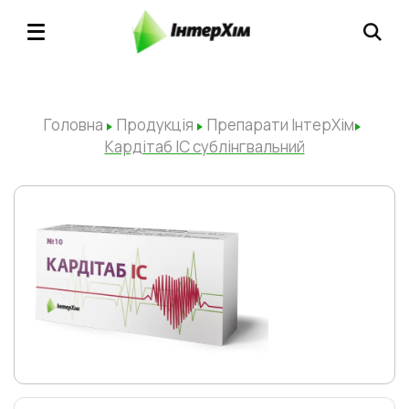
Головна
Продукція
Препарати ІнтерХім
Кардітаб IC сублінгвальний