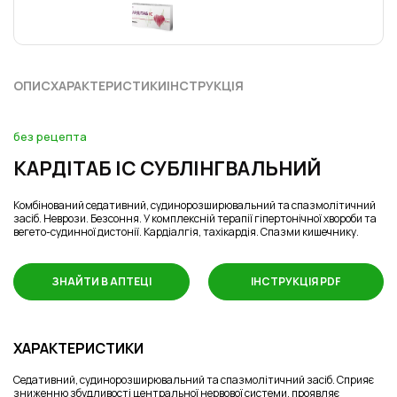
ОПИС
ХАРАКТЕРИСТИКИ
ІНСТРУКЦІЯ
без рецепта
КАРДІТАБ IC СУБЛІНГВАЛЬНИЙ
Комбінований седативний, судинорозширювальний та спазмолітичний
засіб. Неврози. Безсоння. У комплексній терапії гіпертонічної хвороби та
вегето-судинної дистонії. Кардіалгія, тахікардія. Спазми кишечнику.
ЗНАЙТИ В АПТЕЦІ
ІНСТРУКЦІЯ PDF
ХАРАКТЕРИСТИКИ
Седативний, судинорозширювальний та спазмолітичний засіб. Сприяє
зниженню збудливості центральної нервової системи, проявляє