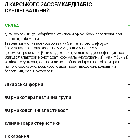
ЛІКАРСЬКОГО ЗАСОБУ КАРДІТАБ IC
СУБЛІНГВАЛЬНИЙ
Склад
діючі речовини: фенобарбітал, етиловий ефір α-бромізовалеріанової
кислоти, олія м’яти;
1 таблетка містить фенобарбіталу 7,5 мг, етилового ефіру α-
бромізовалеріанової кислоти 8,2 мг, олії м’яти 0,58 мг;
допоміжні речовини: β-циклодекстрин, кальцію гідрофосфат дигідрат,
StarLac® (лактози моногідрат, крохмаль кукурудзяний), маніт (Е 421),
калію ацесульфам, кислоти лимонної моногідрат, натрію цитрат,
натрію кроскармелоза, кросповідон, кремнію діоксид колоїдний
безводний, магнію стеарат.
Лікарська форма
Фармакотерапевтична група
Фармакологічні властивості
Клінічні характеристики
Показання