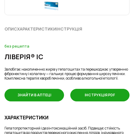
ОПИС
ХАРАКТЕРИСТИКИ
ІНСТРУКЦІЯ
без рецепта
ЛІВЕРІЯ® ІС
Запобігає накопиченню жирів у гепатоцитах та перешкоджає утворенню
фібронектину і колагену — гальмує процес формування цирозу печінки.
Комплексна терапія хвороб печінки, особливо алкогольної етіології.
ЗНАЙТИ В АПТЕЦІ
ІНСТРУКЦІЯ PDF
ХАРАКТЕРИСТИКИ
Гепатопротекторний і дезінтоксикаційний засіб. Підвищує стійкість
гепатоцитів до продуктів перекисного окислення ліпідів, індукованого