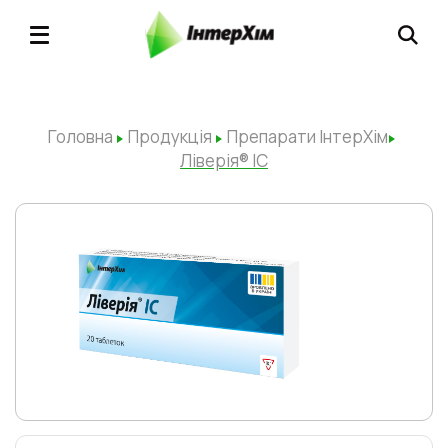
Головна
Продукція
Препарати ІнтерХім
Ліверія® ІС