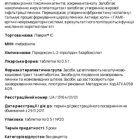
впливом різних токсичних агентів, зокрема етанолу. Запобігає
накопиченню жиру в гепатоцитах і запобігає утворенню жирової
інфільтрації печінки. Перешкоджає утворенню фібронектину і колагену і
гальмує процес формування цирозу печінки. Активує холін- і ГАМК-
ергічні нейромедіаторні системи, в результаті чого поліпшуються функції
мислення і короткої пам’яті.
Торгова назва:
Ліверія® ІС
МНН:
metadoxine
Хімічна назва:
Піридоксин L-2-піролідон-5карбоксілат
Лікарська форма:
таблетки по 0,5 г.
Фармакотерапевтична група:
Засоби, що впливають на шлунково-
кишковий тракт та метаболізм. Засоби для лікування захворювань
печінки та жовчовивідних шляхів. Засоби, що застосовують при
захворюваннях печінки, ліпотропні речовини. Метадоксин. Код АТХ A05B
A09.
Реєстраційний номер:
UA / 13164/01/01
Дата реєстрації / діє до:
термін дії реєстраційного посвідчення не
обмежений з 29.11.2017.
Упаковка:
таблетки по 0,5 г №20
Термін придатності:
3 роки
Категорія відпустки:
без рецепта