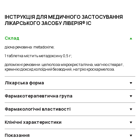
ІНСТРУКЦІЯ ДЛЯ МЕДИЧНОГО ЗАСТОСУВАННЯ
ЛІКАРСЬКОГО ЗАСОБУ ЛІВЕРІЯ® ІС
Склад
діюча речовина: metadoxine;
1 таблетка містить метадоксину 0,5 г;
допоміжні речовини: целюлоза мікрокристалічна, магнію стеарат,
кремнію діоксид колоїдний безводний, натрію кроскармелоза.
Лікарська форма
Фармакотерапевтична група
Фармакологічні властивості
Клінічні характеристики
Показання