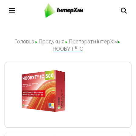
Головна
Продукція
Препарати ІнтерХім
НООБУТ® ІС