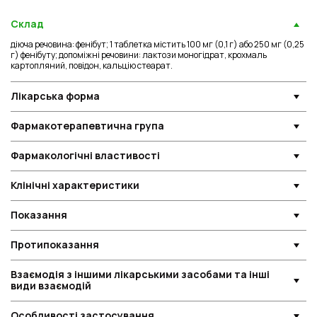
Склад
діюча речовина: фенібут; 1 таблетка містить 100 мг (0,1 г) або 250 мг (0,25
г) фенібуту; допоміжні речовини: лактози моногідрат, крохмаль
картопляний, повідон, кальцію стеарат.
Лікарська форма
Фармакотерапевтична група
Фармакологічні властивості
Клінічні характеристики
Показання
Протипоказання
Взаємодія з іншими лікарськими засобами та інші
види взаємодій
Особливості застосування