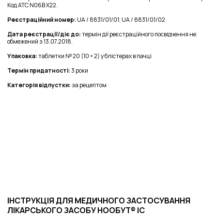
Код АТС N06B X22.
Реєстраційний номер:
UA / 8831/01/01; UA / 8831/01/02
Дата реєстрації/діє до:
термін дії реєстраційного посвідчення не
обмежений з 13.07.2018.
Упаковка:
таблетки № 20 (10 × 2) у блістерах в пачці
Термін придатності:
3 роки
Категорія відпустки:
за рецептом
ІНСТРУКЦІЯ ДЛЯ МЕДИЧНОГО ЗАСТОСУВАННЯ
ЛІКАРСЬКОГО ЗАСОБУ НООБУТ® ІС