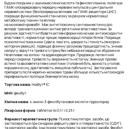
Будучи похідним γ-аміномасляної кислоти та фенілетіламіна, полегшує
ГАМК-опосередковану передачу нервових імпульсів у центральній
нервовій системі (безпосередньо впливає на ГАМК-рецептори ЦНС),
покращує функціональний стан мозку за рахунок нормалізації
метаболізму тканин та впливу
на мозковий кровообіг. Має антигіпоксичну і антиамнестичну дію;
володіє транквілізуючими і антиагрегатними властивостями. За
рахунок здатності інгібувати активні форми кисню має антиоксидантні
властивості, нормалізує процес переоксидації ліпідів і білків. Покращує
психологічні показники (увага, пам’ять, швидкість і точність сенсорно-
моторних реакцій), підвищує фізичну і розумову працездатність; знімає
напругу, відчуття тривоги і страху без небажаної седації чи збудження.
Не впливає на холіно- та адренорецептори. Продовжує латентний
період і скорочує тривалість і вираженість ністагму. Зменшує прояви
астенії та вазовегетативні симптоми (головний біль, важкість у голові,
порушення сну, дратівливість, емоційна лабільність). Застосування
препарату після черепно-мозкових травм збільшує кількість мітохондрій
перифокально і поліпшує біоенергетику мозку.
Торгова назва:
Нообут® ІС
МНН:
фенібут
Хімічна назва:
4-аміно-3-фенілбутановой кислоти гідрохлорид
Лікарська форма:
таблетки по 0,1 г і 0,25 г
Фармакотерапевтична група:
Психостимулятори, засоби, що
застосовуються при синдромі дефіциту уваги з гіперактивністю (СДУГ),
та ноотропні засоби. Інші психостимулюючі та ноотропні засоби. Фенібут.