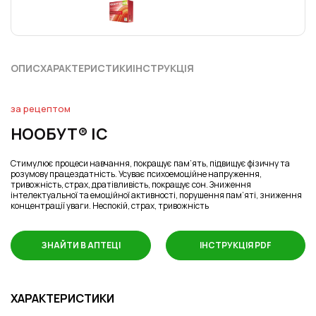
ОПИС
ХАРАКТЕРИСТИКИ
ІНСТРУКЦІЯ
за рецептом
НООБУТ® ІС
Стимулює процеси навчання, покращує пам’ять, підвищує фізичну та
розумову працездатність. Усуває психоемоційне напруження,
тривожність, страх, дратівливість, покращує сон. Зниження
інтелектуальної та емоційної активності, порушення пам’яті, зниження
концентрації уваги. Неспокій, страх, тривожність
ЗНАЙТИ В АПТЕЦІ
ІНСТРУКЦІЯ PDF
ХАРАКТЕРИСТИКИ