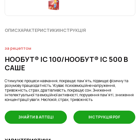
ОПИС
ХАРАКТЕРИСТИКИ
ІНСТРУКЦІЯ
за рецептом
НООБУТ® ІС 100/НООБУТ® ІС 500 В
САШЕ
Стимулює процеси навчання, покращує пам’ять, підвищує фізичну та
розумову працездатність. Усуває психоемоційне напруження,
тривожність, страх, дратівливість, покращує сон. Зниження
інтелектуальної та емоційної активності, порушення пам’яті, зниження
концентрації уваги. Неспокій, страх, тривожність
ЗНАЙТИ В АПТЕЦІ
ІНСТРУКЦІЯ PDF