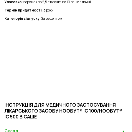
Упаковка:
порошок по 2,5 г в саше; по 10 саше в пачці.
Термін придатності: 3
роки.
Категорія відпуску:
За рецептом
ІНСТРУКЦІЯ ДЛЯ МЕДИЧНОГО ЗАСТОСУВАННЯ
ЛІКАРСЬКОГО ЗАСОБУ НООБУТ® ІС 100/НООБУТ®
ІС 500 В САШЕ
Склад