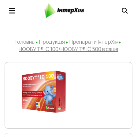
Головна
Продукція
Препарати ІнтерХім
НООБУТ® ІС 100/НООБУТ® ІС 500 в саше