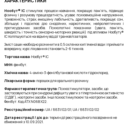
ХАРАКТЕРИСТИКИ
Нообут® IC
стимулює процеси навчання, покращує пам’ять, підвищує
фізичну і розумову працездатність, усуває психоемоційне напруження,
тривожність, страх, емоційну лабільність, дратівливість, покращує сон,
збільшує і підсилює дію снодійних, наркотичних, нейролептичних і
протисудомних засобів. Психологічні показники (увага, пам’ять,
швидкість і точність сенсорно-моторних реакцій) під впливом Нообуту®
IC поліпшуються на відміну від дії транквілізаторів.
Зміст саше необхідно розчинити в 0,5 склянки кип’яченої води і приймати
всередину, курс лікування становить 2-6 тижнів.
Торгова назва
:
Нообут® ІС
МНН:
фенібут.
Хімічна назва:
4-аміно-3-фенілбутановой кислоти гідрохлорид.
Лікарська форма:
порошок для орального розчину.
Фармакотерапевтична група:
Психостимулятори, засоби, що
застосовуються при синдромі дефіциту уваги з гіпертонічною активністю
(СДВГ), ноотропні засоби. Інші психостимулюючі та ноотропні засоби.
Фенібут. Код АТХ N06B X22.
Реєстраційний номер:
UA / 8831/02/01; UA / 8831/02/02
Дата реєстрації / діє до:
термін дії реєстраційного посвідчення не
обмежений з 10.09.2021.