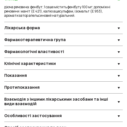
діюча речовина: фенібут; 1 саше містить фенібуту 100 мг; допоміжні
речовини: маніт (Е 421), калію ацесульфам, ізомальт (Е 953),
ароматизатор апельсиновий натуральний.
Лікарська форма
Фармакотерапевтична група
Фармакологічні властивості
Клінічні характеристики
Показання
Протипоказання
Взаємодія з іншими лікарськими засобами та інші
види взаємодій
Особливості застосування