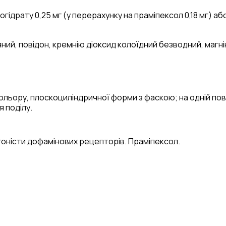
гідрату 0,25 мг (у перерахунку на праміпексол 0,18 мг) аб
яний, повідон, кремнію діоксид колоїдний безводний, магн
ольору, плоскоциліндричної форми з фаскою; на одній по
я поділу.
Агоністи дофамінових рецепторів. Праміпексол.