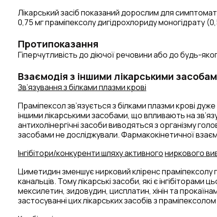
Лікарський засіб показаний дорослим для симптомати
0,75 мг праміпексолу дигідрохлориду моногідрату (0,
Протипоказання
Гіперчутливість до діючої речовини або до будь-яко
Взаємодія з іншими лікарськими засобам
Зв’язування з білками плазми крові
Праміпексол зв’язується з білками плазми крові дуже
іншими лікарськими засобами, що впливають на зв’яз
антихолінергічні засоби виводяться з організму гол
засобами не досліджували. Фармакокінетичної взаємо
Інгібітори/конкуренти шляху активного
ниркового ви
Циметидин зменшує нирковий кліренс праміпексолу п
канальців. Тому лікарські засоби, які є інгібіторами
мексилетин, зидовудин, цисплатин, хінін та прокаїн
застосуванні цих лікарських засобів з праміпексоло