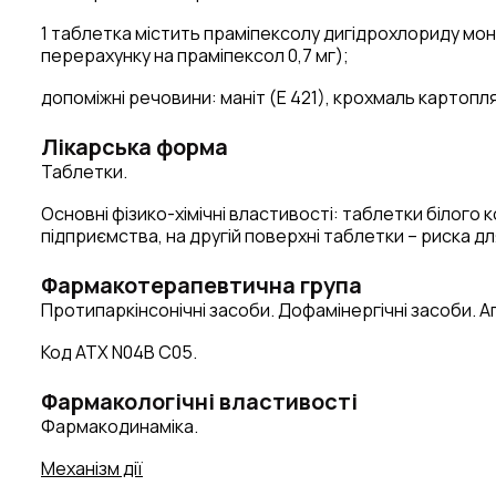
1 таблетка містить праміпексолу дигідрохлориду моно
перерахунку на праміпексол 0,7 мг);
допоміжні речовини:
маніт (Е 421), крохмаль картопл
Лікарська форма
Таблетки.
Основні фізико-хімічні властивості:
таблетки білого к
підприємства, на другій поверхні таблетки – риска дл
Фармакотерапевтична група
Протипаркінсонічні засоби. Дофамінергічні засоби. 
Код АТХ N04B C05.
Фармакологічні властивості
Фармакодинаміка.
Механізм дії