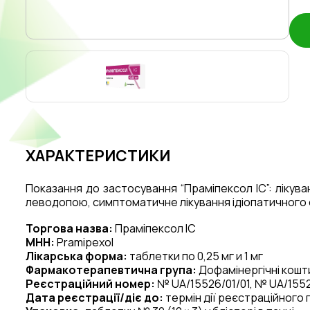
ХАРАКТЕРИСТИКИ
Показання до застосування “Праміпексол
ІС”
:
л
ікува
леводопою,
с
имптоматичне лікування ідіопатичного 
Торгова назва:
Праміпексол ІС
МНН:
Pramipexol
Лікарська форма:
таблетки
по 0,25 мг и 1 мг
Фармакотерапевтична група:
Дофамінергічні кошти
Реєстраційний номер:
№ UA/15526/01/01, № UA/1552
Дата реєстрації/діє до:
термін дії реєстраційного 