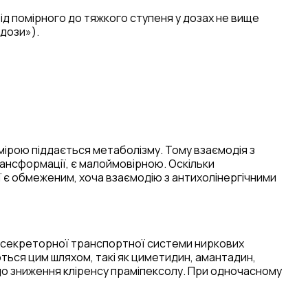
ід помірного до тяжкого ступеня у дозах не вище
 дози»).
 мірою піддається метаболізму. Тому взаємодія з
рансформації, є малоймовірною. Оскільки
ї є обмеженим, хоча взаємодію з антихолінергічними
ї секреторної транспортної системи ниркових
уються цим шляхом, такі як циметидин, амантадин,
 до зниження кліренсу праміпексолу. При одночасному