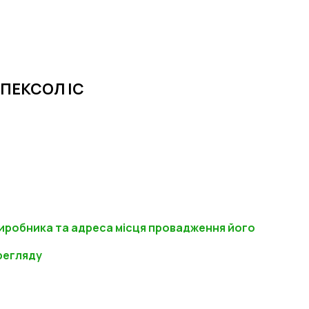
ПЕКСОЛ ІС
иробника та адреса місця провадження його
регляду