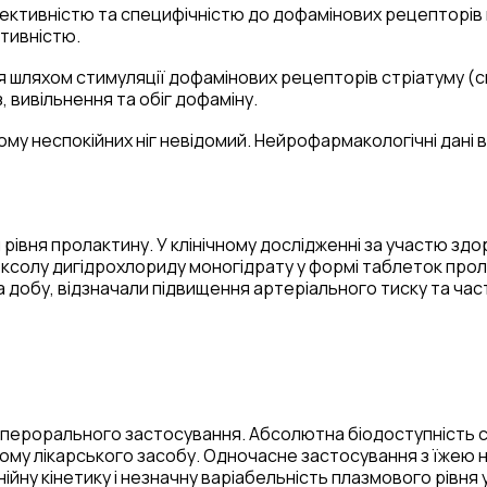
ективністю та специфічністю до дофамінових рецепторів 
тивністю.
я шляхом стимуляції дофамінових рецепторів стріатуму (с
 вивільнення та обіг дофаміну.
рому неспокійних ніг невідомий. Нейрофармакологічні дані
івня пролактину. У клінічному дослідженні за участю зд
олу дигідрохлориду моногідрату у формі таблеток пролонг
на добу, відзначали підвищення артеріального тиску та ч
 перорального застосування. Абсолютна біодоступність 
йому лікарського засобу. Одночасне застосування з їжею н
ну кінетику і незначну варіабельність плазмового рівня у 