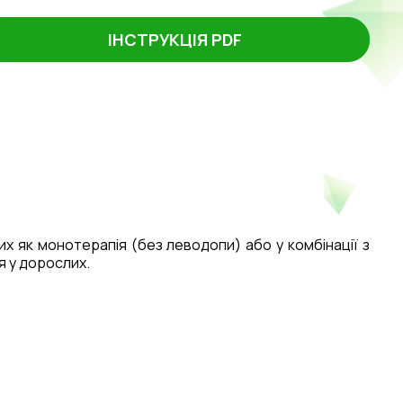
ІНСТРУКЦІЯ PDF
их як монотерапія (без леводопи) або у комбінації з
я у дорослих.