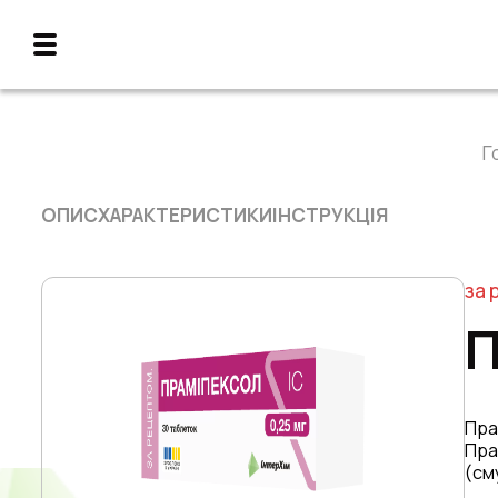
Г
ОПИС
ХАРАКТЕРИСТИКИ
ІНСТРУКЦІЯ
за 
П
Пра
Пра
(см