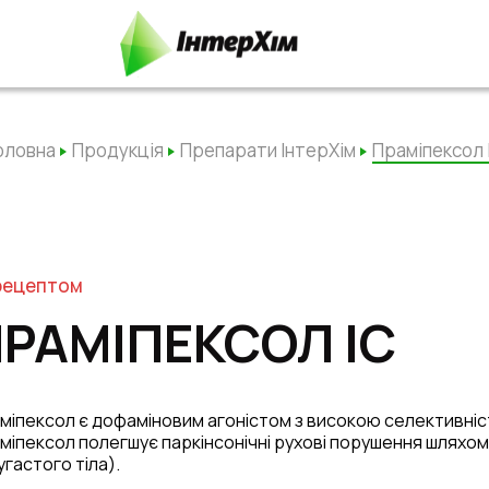
оловна
Продукція
Препарати ІнтерХім
Праміпексол 
рецептом
РАМІПЕКСОЛ ІС
міпексол є дофаміновим агоністом з високою селективніс
міпексол полегшує паркінсонічні рухові порушення шляхом
угастого тіла).