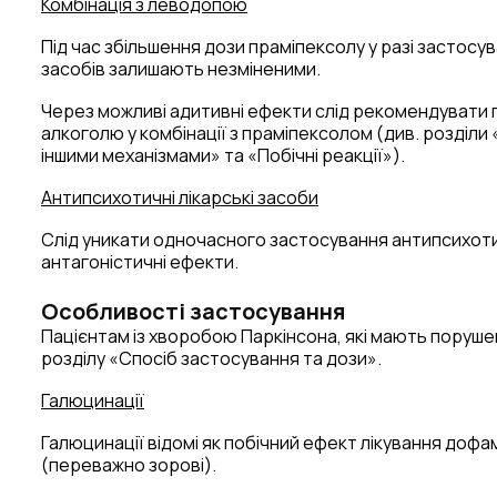
Комбінація з леводопою
Під час збільшення дози праміпексолу у разі застос
засобів залишають незміненими.
Через можливі адитивні ефекти слід рекомендувати п
алкоголю у комбінації з праміпексолом (див. розділ
іншими механізмами» та «Побічні реакції»).
Антипсихотичні лікарські засоби
Слід уникати одночасного застосування антипсихотич
антагоністичні ефекти.
Особливості застосування
Пацієнтам із хворобою Паркінсона, які мають поруше
розділу «Спосіб застосування та дози».
Галюцинації
Галюцинації відомі як побічний ефект лікування доф
(переважно зорові).