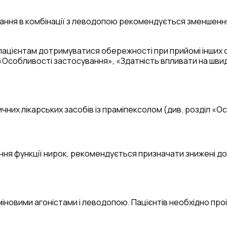
ування в комбінації з леводопою рекомендується зменшенн
ацієнтам дотримуватися обережності при прийомі інших с
и «Особливості застосування», «Здатність впливати на шви
них лікарських засобів із праміпексолом (див. розділ «
ння функції нирок, рекомендується призначати знижені доз
аміновими агоністами і леводопою. Пацієнтів необхідно пр