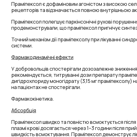
Праміпексол є дофаміновим агоністом з високою сел
рецепторів та відзначається повною внутрішньою ак
Праміпексол полегшує паркінсонічні рухові порушенн
продемонстрували, що праміпексол пригнічує синтез,
Точний механізм дії праміпексолу при лікуванні синд
системи.
Фармакодинамічні ефекти
У добровольців спостерігали дозозалежне зниження р
рекомендується, титруванні дози препарату праміпекс
дигідрохлориду моногідрату (3,15 мг праміпексолу) 
на пацієнтах не спостерігали.
Фармакокінетика.
Абсорбція
Праміпексол швидко та повністю всмоктується після
плазмі крові досягається через 1–3 години після при
швидкість всмоктування. Праміпексол демонструє ліній