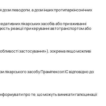
я дози леводопи, а дози інших протипаркінсонічних
едативних лікарських засобів або при вживанні
дкість реакції при керуванні автотранспортом або
Особливості застосування»), зокрема якщо можливі
и лікарського засобу Праміпексол ІС відповідно до
оінформувати про те, що можуть виникати галюцинації