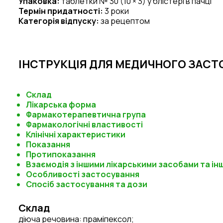
Упаковка:
таблетки № 30 (10 × 3) у блістері в пачці
Термін придатності:
3 роки
Категорія відпуску:
за рецептом
ІНСТРУКЦІЯ ДЛЯ МЕДИЧНОГО ЗАСТ
Склад
Лікарська форма
Фармакотерапевтична група
Фармакологічні властивості
Клінічні характеристики
Показання
Протипоказання
Взаємодія з іншими лікарськими засобами та ін
Особливості застосування
Спосіб застосування та дози
Склад
діюча речовина:
праміпексол;