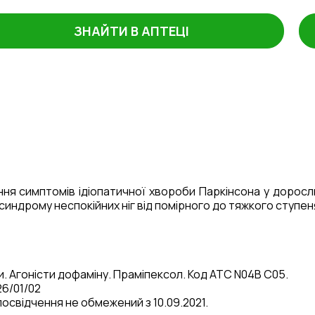
ЗНАЙТИ В АПТЕЦІ
ння симптомів ідіопатичної хвороби Паркінсона у доросл
синдрому неспокійних ніг від помірного до тяжкого ступен
. Агоністи дофаміну. Праміпексол. Код АТС N04B C05.
6/01/02
посвідчення не обмежений з 10.09.2021.