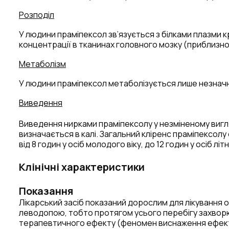
Розподіл
У людини праміпексол зв’язується з білками плазми кр
концентрації в тканинах головного мозку (приблизно у 
Метаболізм
У людини праміпексол метаболізується лише незнач
Виведення
Виведення нирками праміпексолу у незміненому вигл
визначається в калі. Загальний кліренс праміпексолу
від 8 годин у осіб молодого віку, до 12 годин у осіб літн
Клінічні характеристики
Показання
Лікарський засіб показаний дорослим для лікування о
леводопою, тобто протягом усього перебігу захворюв
терапевтичного ефекту (феномен виснаження ефекту 