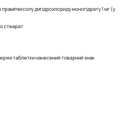
о праміпексолу дигідрохлориду моногідрату 1 мг (у
ію стеарат.
верхні таблетки нанесений товарний знак