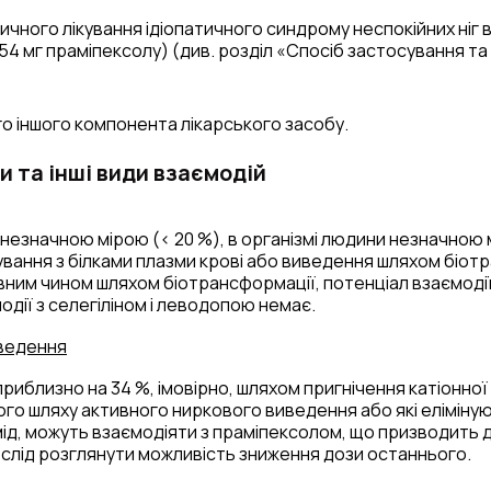
чного лікування ідіопатичного синдрому неспокійних ніг в
54 мг праміпексолу) (див. розділ «Спосіб застосування та
го іншого компонента лікарського засобу.
и та інші види взаємодій
 незначною мірою (< 20 %), в організмі людини незначною
ування з білками плазми крові або виведення шляхом біот
овним чином шляхом біотрансформації, потенціал взаємоді
дії з селегіліном і леводопою немає.
ведення
риблизно на 34 %, імовірно, шляхом пригнічення катіонно
 цього шляху активного ниркового виведення або які елімін
амід, можуть взаємодіяти з праміпексолом, що призводить
м слід розглянути можливість зниження дози останнього.