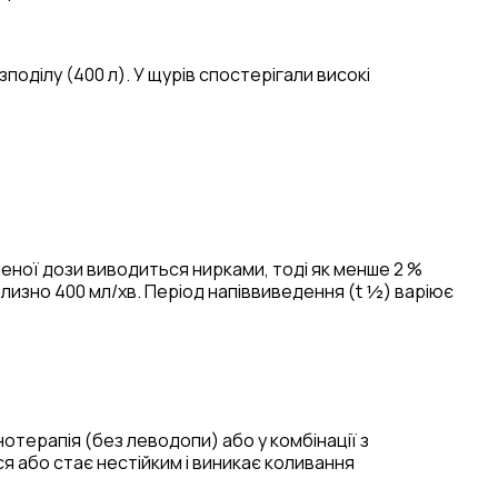
поділу (400 л). У щурів спостерігали високі
еної дози виводиться нирками, тоді як менше 2 %
близно 400 мл/хв. Період напіввиведення (t ½) варіює
отерапія (без леводопи) або у комбінації з
я або стає нестійким і виникає коливання