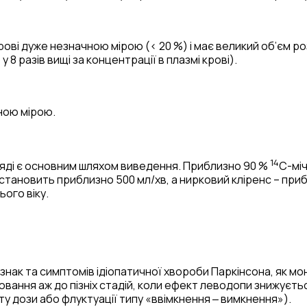
ові дуже незначною мірою (< 20 %) і має великий об’єм роз
8 разів вищі за концентрації в плазмі крові).
ною мірою.
14
яді є основним шляхом виведення. Приблизно 90 %
C-міч
 становить приблизно 500 мл/хв, а нирковий кліренс – при
ього віку.
знак та симптомів ідіопатичної хвороби Паркінсона, як мон
ання аж до пізніх стадій, коли ефект леводопи знижуєтьс
дози або флуктуації типу «ввімкнення ‒ вимкнення»).