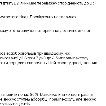
підтипу D
2
, який має переважну спорідненість до D
3
-
мугастого тіла). Дослідження на тваринах
 вказують на залучення первинної дофамінергічної
орових добровольців при швидшому, ніж
ованої дії (кожні 3 дні) до 4,5 мг праміпексолу
астоти серцевих скорочень. Цей ефект у дослідженнях
становить понад 90 %. Максимальна концентрація в
е знижує ступінь абсорбції праміпексолу, але знижує
різних пацієнтів.