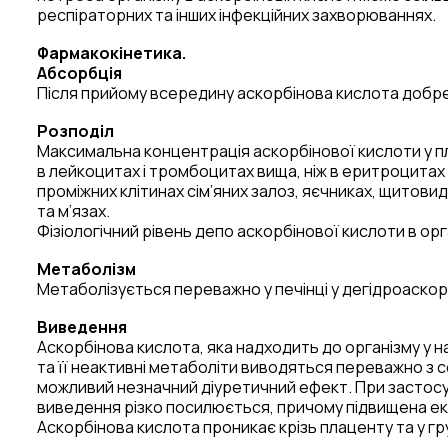
респіраторних та інших інфекційних захворюваннях.
Фармакокінетика.
Абсорбція
Після прийому всередину аскорбінова кислота добре
Розподіл
Максимальна концентрація аскорбінової кислоти у п
в лейкоцитах і тромбоцитах вища, ніж в еритроцитах та
проміжних клітинах сім’яних залоз, яєчниках, щитовидні
та м’язах.
Фізіологічний рівень депо аскорбінової кислоти в орг
Метаболізм
Метаболізується переважно у печінці у дегідроаскор
Виведення
Аскорбінова кислота, яка надходить до організму у н
та її неактивні метаболіти виводяться переважно з с
можливий незначний діуретичний ефект. При застосува
виведення різко посилюється, причому підвищена ек
Аскорбінова кислота проникає крізь плаценту та у г