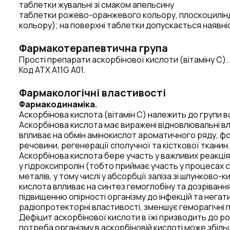
таблетки жувальні зі смаком апельсину
таблетки рожево-оранжевого кольору, плоскоцилінд
кольору); на поверхні таблетки допускається наявн
Фармакотерапевтична група
Прості препарати аскорбінової кислоти (вітаміну С). 
Код АТХ A11G А01.
Фармакологічні властивості
Фармакодинаміка.
Аскорбінова кислота (вітамін C) належить до групи в
Аскорбінова кислота має виражені відновлювальні влас
впливає на обмін амінокислот ароматичного ряду, фолі
речовини, регенерації сполучної та кісткової тканин.
Аскорбінова кислота бере участь у важливих реакці
у гідроксипролін (тобто приймає участь у процесах си
металів, у тому числі у абсорбції заліза зі шлунково
кислота впливає на синтез гемоглобіну та дозрівання 
підвищенню опірності організму до інфекцій та негат
радіопротекторні властивості, зменшує геморагічні
Дефіцит аскорбінової кислоти в їжі призводить до ро
потреба організму в аскорбіновій кислоті може збіл