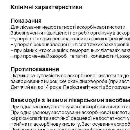
Клінічні характеристики
Показання
Для лікування недостатності аскорбінової кислоти.
Забезпечення підвищеної потреби організму в аскорб
– у період гострих респіраторних та інших інфекційн
– у період реконвалесценції після тяжких захворюва
– при різних інтоксикаціях, геморагічних діатезах, з
– при променевій хворобі, гепатиті, холециститі, хво
Протипоказання
Підвищена чутливість до аскорбінової кислоти та до 
захворювання нирок, сечокам’яна хвороба (при застос
Дитячий вік до 14 років. Період вагітності або годува
Взаємодія з іншими лікарськими засобам
При одночасному застосуванні аскорбінова кислота п
При одночасному застосуванні аскорбінової кислоти
кардіоміопатії та застійної серцевої недостатності у
приймати аскорбінову кислоту. Застосування аскорбі
При супутньому застосуванні аскорбінової кислоти 