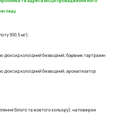
иробника та адреса місця провадження його
регляду
лоту 300,5 мг);
нію діоксид колоїдний безводний, барвник тартразин
мнію діоксид колоїдний безводний, ароматизатор
лення білого та жовтого кольору); на поверхні