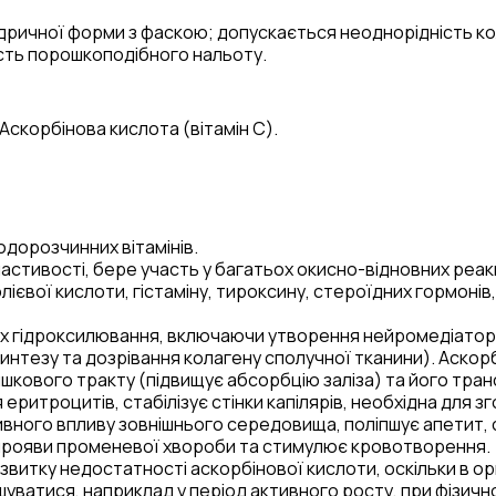
ричної форми з фаскою; допускається неоднорідність к
ість порошкоподібного нальоту.
Аскорбінова кислота (вітамін С).
одорозчинних вітамінів.
тивості, бере участь у багатьох окисно-відновних реакціях,
євої кислоти, гістаміну, тироксину, стероїдних гормонів, 
ях гідроксилювання, включаючи утворення нейромедіатор
нтезу та дозрівання колагену сполучної тканини). Аскорбі
-кишкового тракту (підвищує абсорбцію заліза) та його тра
еритроцитів, стабілізує стінки капілярів, необхідна для 
ивного впливу зовнішнього середовища, поліпшує апетит, с
 прояви променевої хвороби та стимулює кровотворення.
звитку недостатності аскорбінової кислоти, оскільки в ор
ьшуватися, наприклад у період активного росту, при фізи