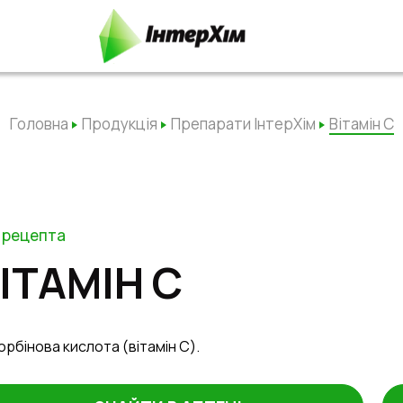
Головна
Продукція
Препарати ІнтерХім
Вітамін С
 рецепта
ІТАМІН С
орбінова кислота (вітамін C).