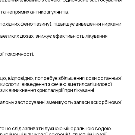
 та непрямих антикоагулянтів.
(похідних фенотіазину), підвищує виведення нирками
 великих дозах, знижує ефективність лікування
ї токсичності.
о, відповідно, потребує збільшення дози останньої.
 кислоти; виведення з сечею ацетилсаліцилової
зик виникнення кристалурії при лікуванні
ивалому застосуванні зменшують запаси аскорбінової
го не слід запивати лужною мінеральною водою.
ніченні шлункової секреції), глистній інвазії,