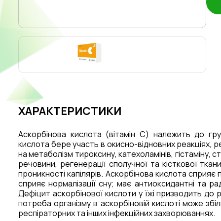
ХАРАКТЕРИСТИКИ
Аскорбінова кислота (вітамін C) належить до гру
кислота
бере участь в окисно-відновних реакціях, рег
на метаболізм тироксину, катехоламінів, гістаміну, ст
речовини, регенерації сполучної та кісткової ткан
проникності капілярів
.
Аскорбінова кислота
сприяє 
сприяє нормалізації сну; має антиоксидантні та р
Дефіцит аскорбінової кислоти у їжі призводить до р
потреба організму в аскорбіновій кислоті може зб
респіраторних та інших інфекційних захворюваннях
.