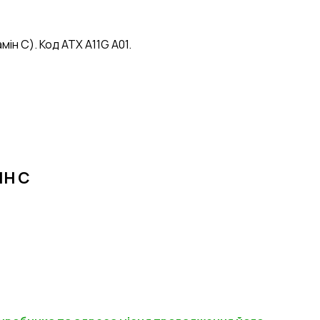
ін С). Код АТХ A11G А01.
ІН С