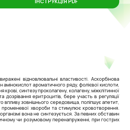
ІНСТРУКЦІЯ PDF
виражені відновлювальні властивості.
Аскорбінова
бмін амінокислот ароматичного ряду, фолієвої кислоти,
ння крові, синтезу проколагену, колагену, міжклітинної
та дозрівання еритроцитів, бере участь в
регуляції
го впливу зовнішнього середовища, поліпшує апетит,
яви променевої хвороби та стимулює кровотворення
.
організмі вона не синтезується.
За певних обставин
ізичному чи розумовому перенапруженні, при
гострих