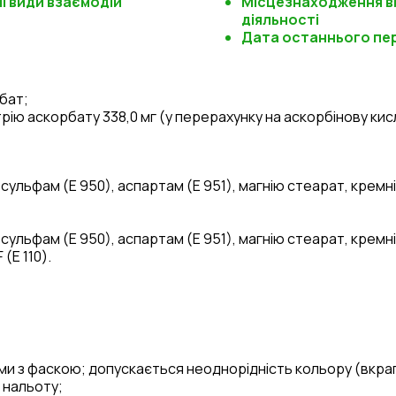
ші види взаємодій
Місцезнаходження в
діяльності
Дата останнього пе
бат;
трію аскорбату 338,0 мг (у перерахунку на аскорбінову кис
есульфам (Е 950), аспартам (Е 951), магнію стеарат, крем
есульфам (Е 950), аспартам (Е 951), магнію стеарат, кре
(Е 110).
и з фаскою; допускається неоднорідність кольору (вкрап
 нальоту;