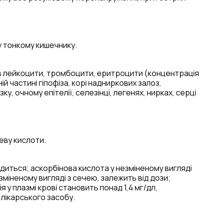
у тонкому кишечнику.
 в лейкоцити, тромбоцити, еритроцити (концентрація
ій частині гіпофіза, корі надниркових залоз,
зку, очному епітелії, селезінці, легенях, нирках, серці
еву кислоти.
одиться; аскорбінова кислота у незміненому вигляді
зміненому вигляді з сечею, залежить від дози;
у плазмі крові становить понад 1,4 мг/дл,
лікарського засобу.