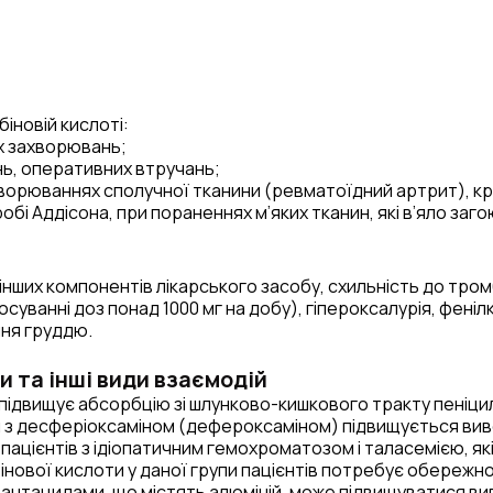
іновій кислоті:
их захворювань;
нь, оперативних втручань;
ахворюваннях сполучної тканини (ревматоїдний артрит), кр
робі Аддісона, при пораненнях м’яких тканин, які в’яло заг
інших компонентів лікарського засобу, схильність до тром
уванні доз понад 1000 мг на добу), гіпероксалурія, феніл
ння груддю.
и та інші види взаємодій
ідвищує абсорбцію зі шлунково-кишкового тракту пеніцилін
 з десферіоксаміном (дефероксаміном) підвищується виве
 пацієнтів з ідіопатичним гемохроматозом і таласемією, я
нової кислоти у даної групи пацієнтів потребує обережнос
з антацидами, що містять алюміній, може підвищуватися в