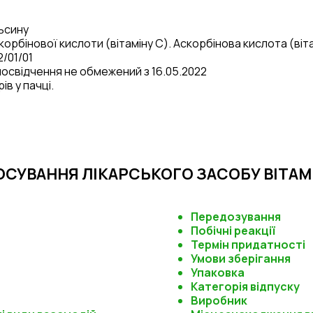
ьсину
орбінової кислоти (вітаміну С). Аскорбінова кислота (вітам
2
/0
1
/0
1
 посвідчення не обмежений з 16.05.2022
ів у пачці.
СУВАННЯ ЛІКАРСЬКОГО ЗАСОБУ ВІТАМ
Передозування
Побічні реакції
Термін придатності
Умови зберігання
Упаковка
Категорія відпуску
Виробник