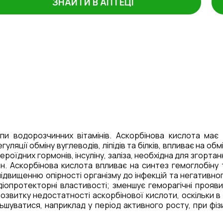
ЗНАЙТИ В АПТЕЦІ
пи водорозчинних вітамінів.
Аскорбінова кислота
має 
уляції обміну вуглеводів, ліпідів та білків, впливає на о
ероїдних гормонів, інсуліну, заліза, необхідна для згорта
ин.
Аскорбінова кислота
впливає на синтез гемоглобіну 
підвищенню опірності організму
до інфекцій та негативно
адіопротекторні властивості; зменшує геморагічні про
озвитку недостатності аскорбінової кислоти, оскільки в 
ільшуватися, наприклад у період активного росту, при ф