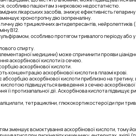
ся, особливо пацієнтам з нирковою недостатністю.
мідних лікарських засобів, знижує ефективність гепарину
зменшує хронотропну дію ізопреналіну.
тичну дію трициклічних антидепресантів, нейролептиків 
міну В
12
.
исульфірамом, особливо протягом тривалого періоду або у
лового спирту.
плементарної медицини) може спричинити прояви ціанідно
ня аскорбінової кислоти із сечею.
сорбцію аскорбінової кислоти.
ь концентрацію аскорбінової кислоти в плазмі крові.
 абсорбцію аскорбінової кислоти приблизно на третину, щ
 кислотою підвищується виведення з сечею аскорбінової
ня її протизапальної дії. Аскорбінова кислота підвищує ри
, саліцилати, тетрацикліни, глюкокортикостероїди при тр
тям зменшує всмоктування аскорбінової кислоти, тому йо
ватися при дискінезіях кишечнику, ентеритах, ахілії (приг