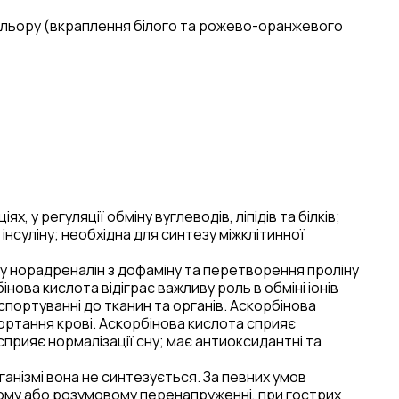
ольору (вкраплення білого та рожево-оранжевого
 у регуляції обміну вуглеводів, ліпідів та білків;
інсуліну; необхідна для синтезу міжклітинної
у норадреналін з дофаміну та перетворення проліну
нова кислота відіграє важливу роль в обміні іонів
нспортуванні до тканин та органів. Аскорбінова
згортання крові. Аскорбінова кислота сприяє
прияє нормалізації сну; має антиоксидантні та
ганізмі вона не синтезується. За певних умов
чному або розумовому перенапруженні, при гострих