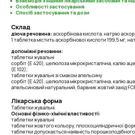
Взаємодія з іншими лікарськими засобами та ін
Особливості застосування
Спосіб застосування та дози
Склад
діюча речовина:
аскорбінова кислота, натрію аскор
1 таблетка містить аскорбінової кислоти 199,5 мг, на
допоміжні речовини:
таблетки жувальні
сорбіт (Е 420), целюлоза мікрокристалічна, калію ац
(Е 102);
таблетки жувальні зі смаком апельсину
сорбіт (Е 420), целюлоза мікрокристалічна, калію ац
апельсиновий натуральний, барвник жовтий захід FCF 
Лікарська форма
Таблетки жувальні.
Основні фізико-хімічні властивості:
таблетки жувальні
таблетки жовтого кольору, плоскоциліндричної форм
таблетки допускається наявність порошкоподібного