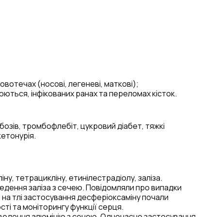
овотечах (носові, легеневі, маткові);
оюються, інфікованих ранах та переломах кісток.
бозів, тромбофлебіт, цукровий діабет, тяжкі
кетонурія.
у, тетрацикліну, етинілестрадіолу, заліза.
дення заліза з сечею. Повідомляли про випадки
кі на тлі застосування десферіоксаміну почали
ті та моніторингу функції серця.
иведення алюмінію з сечею. Одночасне застосування