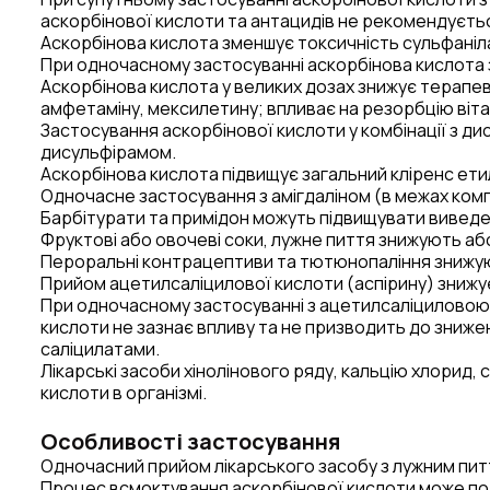
аскорбінової кислоти та антацидів не рекомендуєть
Аскорбінова кислота зменшує токсичність сульфаніла
При одночасному застосуванні аскорбінова кислота 
Аскорбінова кислота у великих дозах знижує терапев
амфетаміну, мексилетину; впливає на резорбцію віта
Застосування аскорбінової кислоти у комбінації з д
дисульфірамом.
Аскорбінова кислота підвищує загальний кліренс ети
Одночасне застосування з амігдаліном (в межах ком
Барбітурати та примідон можуть підвищувати виведен
Фруктові або овочеві соки, лужне пиття знижують аб
Пероральні контрацептиви та тютюнопаління знижуют
Прийом ацетилсаліцилової кислоти (аспірину) знижує
При одночасному застосуванні з ацетилсаліциловою
кислоти не зазнає впливу та не призводить до знижен
саліцилатами.
Лікарські засоби хінолінового ряду, кальцію хлорид
кислоти в організмі.
Особливості застосування
Одночасний прийом лікарського засобу з лужним пит
Процес всмоктування аскорбінової кислоти може порушу