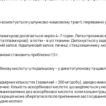
 всмоктується у шлунково-кишковому тракті, переважно 
лазмі крові досягається через 4‒7 годин. Легко проникає
 плазмі крові), а потім – в усі тканини. Депонується у задн
й залозі, підшлунковій залозі, печінці, стінці кишечнику, мо
анізмі становить приблизно 1,5 г.
бінову кислоту і у подальшому – у дикетогулонову та щавл
адмірних кількостях (зазвичай > 200 мг/добу), швидко вив
ечею. Кількість аскорбінової кислоти, що виділяється у не
нні великих доз аскорбінової кислоти, коли концентрація 
скреція може зберігатися після припинення застосування 
рудне молоко.