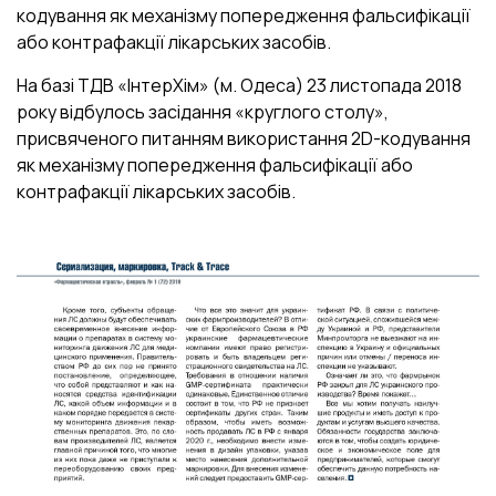
кодування як механізму попередження фальсифікації
або контрафакції лікарських засобів.
На базі ТДВ «ІнтерХім» (м. Одеса) 23 листопада 2018
року відбулось засідання «круглого столу»,
присвяченого питанням використання 2D-кодування
як механізму попередження фальсифікації або
контрафакції лікарських засобів.