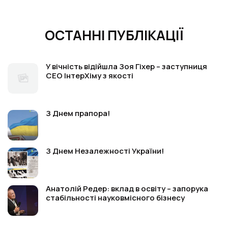
ОСТАННІ ПУБЛІКАЦІЇ
У вічність відійшла Зоя Гіхер – заступниця
СЕО ІнтерХіму з якості
З Днем прапора!
З Днем Незалежності України!
Анатолій Редер: вклад в освіту – запорука
стабільності науковмісного бізнесу