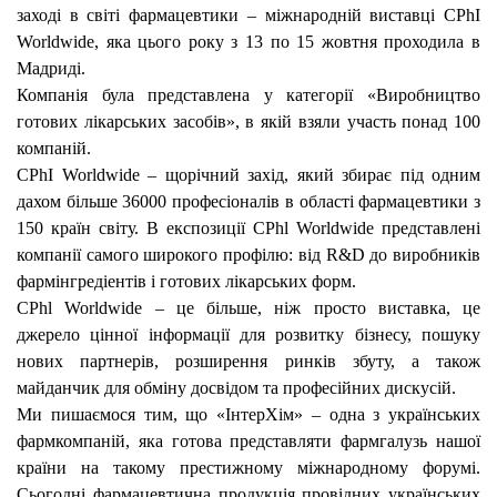
заході в світі фармацевтики – міжнародній виставці CPhI
Worldwide, яка цього року з 13 по 15 жовтня проходила в
Мадриді.
Компанія була представлена ​​у категорії «Виробництво
готових лікарських засобів», в якій взяли участь понад 100
компаній.
CPhI Worldwide – щорічний захід, який збирає під одним
дахом більше 36000 професіоналів в області фармацевтики з
150 країн світу. В експозиції CPhl Worldwide представлені
компанії самого широкого профілю: від R&D до виробників
фармінгредіентів і готових лікарських форм.
CPhl Worldwide – це більше, ніж просто виставка, це
джерело цінної інформації для розвитку бізнесу, пошуку
нових партнерів, розширення ринків збуту, а також
майданчик для обміну досвідом та професійних дискусій.
Ми пишаємося тим, що «ІнтерХім» – одна з українських
фармкомпаній, яка готова представляти фармгалузь нашої
країни на такому престижному міжнародному форумі.
Сьогодні фармацевтична продукція провідних українських