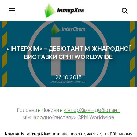
«ІНТЕРХІМ» – ДЕБЮТАНТ МІЖНАРОДНОЇ
ВИСТАВКИ CPHI WORLDWIDE
26.10.2015
Головна
Новини
«ІнтерХім» – дебютант
міжнародної виставки CPhI Worldwide
Компанія «ІнтерХім» вперше взяла участь у найбільшому