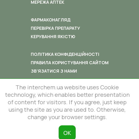
МЕРЕЖА АПТЕК
ФАРМАКОНАГЛЯД
ПЕРЕВІРКА ПРЕПАРАТУ
КЕРУВАННЯ ЯКІСТЮ
ПОЛІТИКА КОНФІДЕНЦІЙНОСТІ
ПРАВИЛА КОРИСТУВАННЯ САЙТОМ
ЗВ’ЯЗАТИСЯ З НАМИ
The interchem.ua website uses Cookie
technology, which enables better presentation
of content for visitors. If you agree, just keep
using the site as you are used to. Otherwise,
© 2012-2026 All rights reserved.
86 Lustdorfska road, Odesa, Ukraine
change your browser settings.
InterChem SLC.
This site is protected by reCAPTCHA
and the Google
Privacy Policy
and
ОК
Terms of Service
apply.