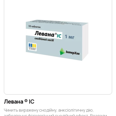
Левана ® ІС
Чинить виражену снодійну, анксіолітичну дію,
забезпечує фізіологічний снодійний ефект. Розлади