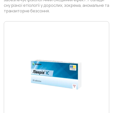
сну різної етіології у дорослих, зокрема, аномальне та
транзиторне безсоння.